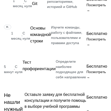
1
С
репозиториями,
Git
·
Посмотреть
месяц
нуля
историей и GitHub
→
Изучите команды,
НАВЫК
Основы
работу с файлами,
1
С
Бесплатно
командной
·
пользователями и
месяц
нуля
Посмотреть
строки
правами доступа
→
Определите
Тест
Бесплатно
5
С
наиболее
профориентации
·
минут
нуля
подходящее для
Посмотреть
себя направление
→
Не
Оставьте заявку для бесплатной
Бесплатно
консультации и получите помощь
нашли
в выборе учебной программы
нужный