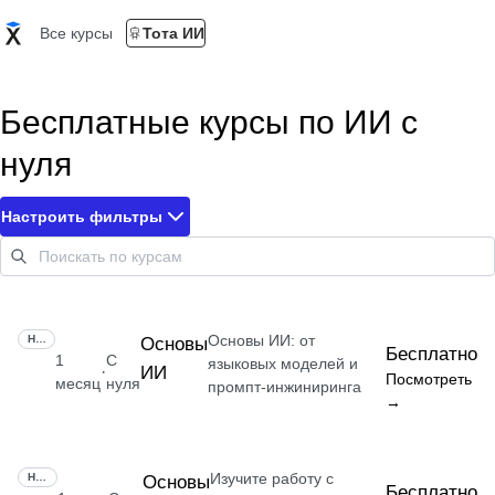
Все курсы
Тота ИИ
Бесплатные курсы по ИИ с
нуля
Настроить фильтры
Основы ИИ: от
НАВЫК
Основы
Бесплатно
1
С
языковых моделей и
ИИ
·
Посмотреть
месяц
нуля
промпт-инжиниринга
→
Изучите работу с
НАВЫК
Основы
Бесплатно