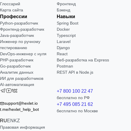
Глоссарий
Фронтенд
Карта сайта
Бэкенд
Профессии
Навыки
Python-разработчик
Spring Boot
Фронтенд-разработчик
Docker
Java-разработчик
Typescript
Инженер по ручному
Laravel
тестированию
Django
DevOps-инженер с нуля
React
РНР-разработчик
Веб-разработка на Express
Go-разработчик
Postman
Аналитик данных
REST API в Node.js
ИИ для разработчиков
AI-автоматизация
+7 800 100 22 47
бесплатно по РФ
support@hexlet.io
+7 495 085 21 62
t.me/hexlet_help_bot
бесплатно по Москве
RU
EN
KZ
Правовая информация