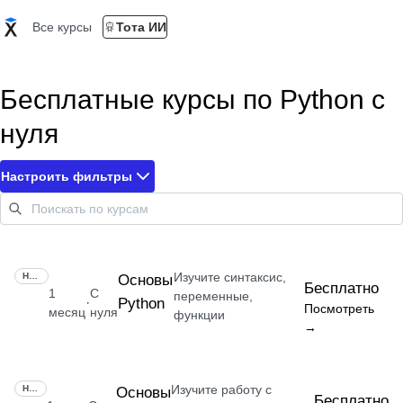
Все курсы
Тота ИИ
Бесплатные курсы по Python с
нуля
Настроить фильтры
Изучите синтаксис,
НАВЫК
Основы
Бесплатно
1
С
переменные,
Python
·
Посмотреть
месяц
нуля
функции
→
Изучите работу с
НАВЫК
Основы
Бесплатно