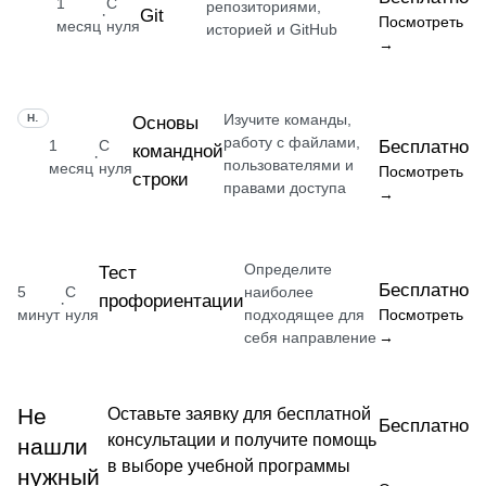
1
С
репозиториями,
Git
·
Посмотреть
месяц
нуля
историей и GitHub
→
Изучите команды,
НАВЫК
Основы
работу с файлами,
1
С
Бесплатно
командной
·
пользователями и
месяц
нуля
Посмотреть
строки
правами доступа
→
Определите
Тест
Бесплатно
5
С
наиболее
профориентации
·
минут
нуля
подходящее для
Посмотреть
себя направление
→
Не
Оставьте заявку для бесплатной
Бесплатно
консультации и получите помощь
нашли
в выборе учебной программы
нужный