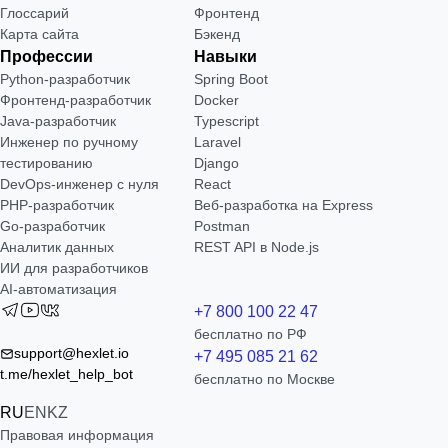
Глоссарий
Фронтенд
Карта сайта
Бэкенд
Профессии
Навыки
Python-разработчик
Spring Boot
Фронтенд-разработчик
Docker
Java-разработчик
Typescript
Инженер по ручному
Laravel
тестированию
Django
DevOps-инженер с нуля
React
РНР-разработчик
Веб-разработка на Express
Go-разработчик
Postman
Аналитик данных
REST API в Node.js
ИИ для разработчиков
AI-автоматизация
+7 800 100 22 47
бесплатно по РФ
support@hexlet.io
+7 495 085 21 62
t.me/hexlet_help_bot
бесплатно по Москве
RU
EN
KZ
Правовая информация