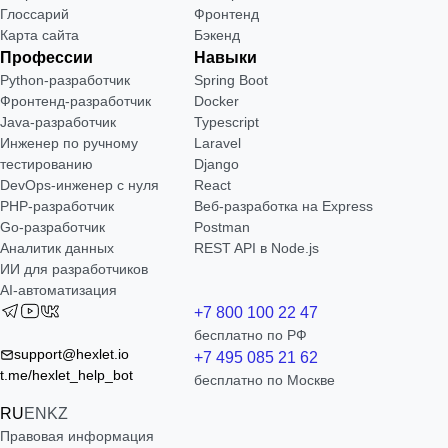
Глоссарий
Фронтенд
Карта сайта
Бэкенд
Профессии
Навыки
Python-разработчик
Spring Boot
Фронтенд-разработчик
Docker
Java-разработчик
Typescript
Инженер по ручному
Laravel
тестированию
Django
DevOps-инженер с нуля
React
РНР-разработчик
Веб-разработка на Express
Go-разработчик
Postman
Аналитик данных
REST API в Node.js
ИИ для разработчиков
AI-автоматизация
+7 800 100 22 47
бесплатно по РФ
support@hexlet.io
+7 495 085 21 62
t.me/hexlet_help_bot
бесплатно по Москве
RU
EN
KZ
Правовая информация