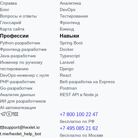
Справка
Аналитика
Блог
DevOps
Вопросы и ответы
Тестирование
Глоссарий
Фронтенд
Карта сайта
Бэкенд
Профессии
Навыки
Python-разработчик
Spring Boot
Фронтенд-разработчик
Docker
Java-разработчик
Typescript
Инженер по ручному
Laravel
тестированию
Django
DevOps-инженер с нуля
React
РНР-разработчик
Веб-разработка на Express
Go-разработчик
Postman
Аналитик данных
REST API в Node.js
ИИ для разработчиков
AI-автоматизация
+7 800 100 22 47
бесплатно по РФ
support@hexlet.io
+7 495 085 21 62
t.me/hexlet_help_bot
бесплатно по Москве