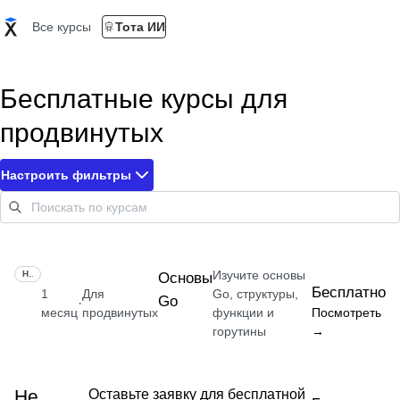
Все курсы
Тота ИИ
Бесплатные курсы для
продвинутых
Настроить фильтры
Изучите основы
НАВЫК
Основы
Бесплатно
1
Для
Go, структуры,
Go
·
месяц
продвинутых
функции и
Посмотреть
горутины
→
Не
Оставьте заявку для бесплатной