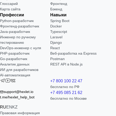
Глоссарий
Фронтенд
Карта сайта
Бэкенд
Профессии
Навыки
Python-разработчик
Spring Boot
Фронтенд-разработчик
Docker
Java-разработчик
Typescript
Инженер по ручному
Laravel
тестированию
Django
DevOps-инженер с нуля
React
РНР-разработчик
Веб-разработка на Express
Go-разработчик
Postman
Аналитик данных
REST API в Node.js
ИИ для разработчиков
AI-автоматизация
+7 800 100 22 47
бесплатно по РФ
support@hexlet.io
+7 495 085 21 62
t.me/hexlet_help_bot
бесплатно по Москве
RU
EN
KZ
Правовая информация