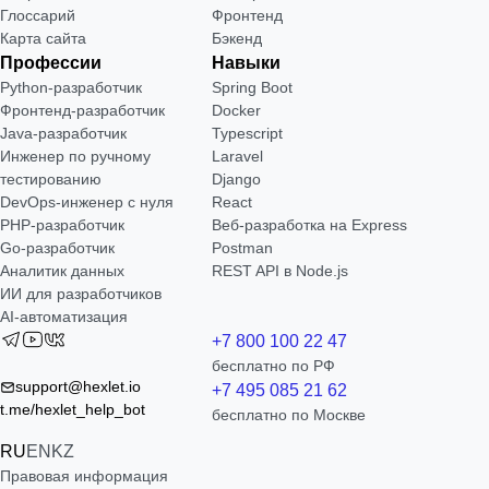
Глоссарий
Фронтенд
Карта сайта
Бэкенд
Профессии
Навыки
Python-разработчик
Spring Boot
Фронтенд-разработчик
Docker
Java-разработчик
Typescript
Инженер по ручному
Laravel
тестированию
Django
DevOps-инженер с нуля
React
РНР-разработчик
Веб-разработка на Express
Go-разработчик
Postman
Аналитик данных
REST API в Node.js
ИИ для разработчиков
AI-автоматизация
+7 800 100 22 47
бесплатно по РФ
support@hexlet.io
+7 495 085 21 62
t.me/hexlet_help_bot
бесплатно по Москве
RU
EN
KZ
Правовая информация