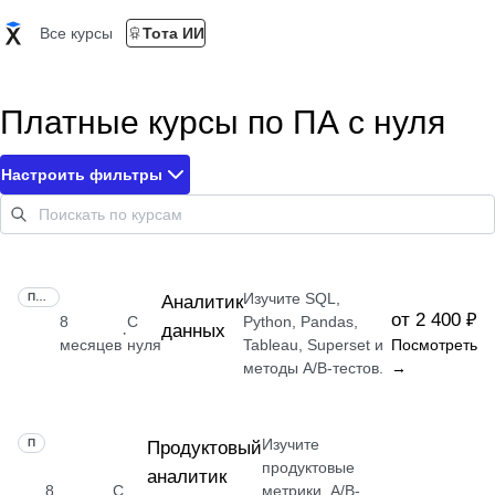
Все курсы
Тота ИИ
Платные курсы по ПА с нуля
Настроить фильтры
Изучите SQL,
ПРОФЕССИЯ
Аналитик
от 2 400 ₽
8
С
Python, Pandas,
данных
·
месяцев
нуля
Tableau, Superset и
Посмотреть
методы A/B-тестов.
→
Изучите
ПРОФЕССИЯ
Продуктовый
продуктовые
аналитик
8
С
метрики, A/B-