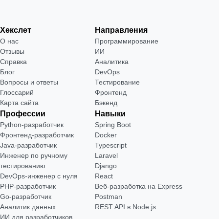
Хекслет
Направления
О нас
Программирование
Отзывы
ИИ
Справка
Аналитика
Блог
DevOps
Вопросы и ответы
Тестирование
Глоссарий
Фронтенд
Карта сайта
Бэкенд
Профессии
Навыки
Python-разработчик
Spring Boot
Фронтенд-разработчик
Docker
Java-разработчик
Typescript
Инженер по ручному
Laravel
тестированию
Django
DevOps-инженер с нуля
React
РНР-разработчик
Веб-разработка на Express
Go-разработчик
Postman
Аналитик данных
REST API в Node.js
ИИ для разработчиков