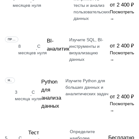
·
от 2 400 ₽
месяцев
нуля
тесты и анализ
пользовательских
Посмотреть
данных
→
Изучите SQL, BI-
ПРОФЕССИЯ
BI-
от 2 400 ₽
8
С
инструменты и
аналитик
·
месяцев
нуля
визуализацию
Посмотреть
данных
→
Изучите Python для
НАВЫК
Python
больших данных и
для
3
С
аналитических задач
·
от 2 400 ₽
анализа
месяца
нуля
Посмотреть
данных
→
Определите
Тест
Бесплатно
5
С
наиболее