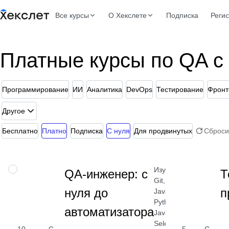
Все курсы
О Хекслете
Подписка
Реги
Платные курсы по QA с
Программирование
ИИ
Аналитика
DevOps
Тестирование
Фронт
Другое
Бесплатно
Платно
Подписка
С нуля
Для продвинутых
Сброси
Изучите
ПРОФЕССИЯ
QA-инженер: с
Т
Git,
нуля до
п
JavaScript,
Python,
автоматизатора
Java,
Selenium,
10
С
5
С