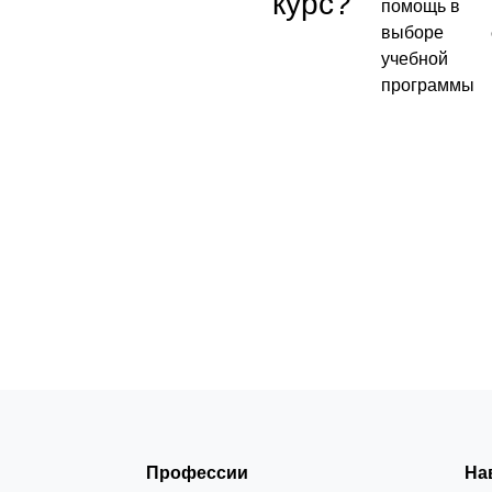
курс?
помощь в
выборе
учебной
программы
Бесплатно
ь
Посмотреть →
Профессии
На