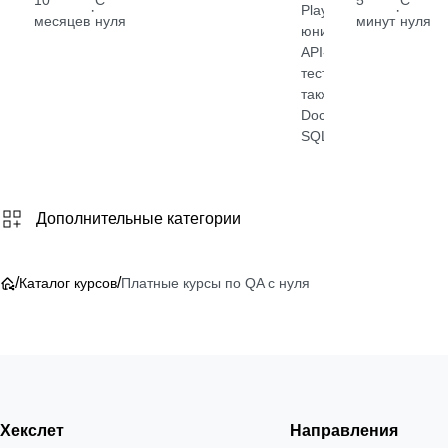
·
·
Playwright,
месяцев
нуля
минут
нуля
юнит-,
API- и UI-
от 2 400
тесты, а
₽
также
Docker и
Посмотрет
SQL
→
Дополнительные категории
/
/
Каталог курсов
Платные курсы по QA с нуля
Хекслет
Направления