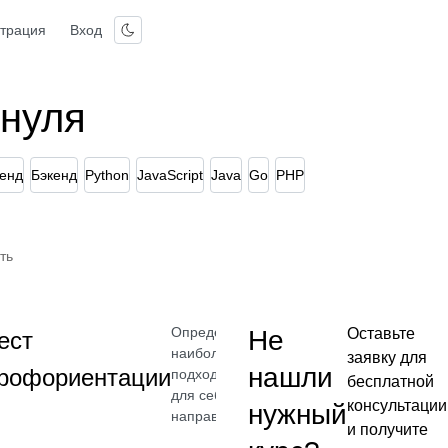
страция
Вход
 нуля
енд
Бэкенд
Python
JavaScript
Java
Go
PHP
ть
Определите
Не
Оставьте
ест
наиболее
заявку для
нашли
рофориентации
подходящее
бесплатной
для себя
консультации
нужный
направление
и получите