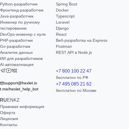
Python-разработчик
Spring Boot
Фронтенд-разработчик
Docker
Java-разработчик
Typescript
Инженер по ручному
Laravel
тестированию
Django
DevOps-инженер с нуля
React
РНР-разработчик
Веб-разработка на Express
Go-разработчик
Postman
Аналитик данных
REST API в Node.js
ИИ для разработчиков
AI-автоматизация
+7 800 100 22 47
бесплатно по РФ
support@hexlet.io
+7 495 085 21 62
t.me/hexlet_help_bot
бесплатно по Москве
RU
EN
KZ
Правовая информация
Оферта
Лицензия
Контакты