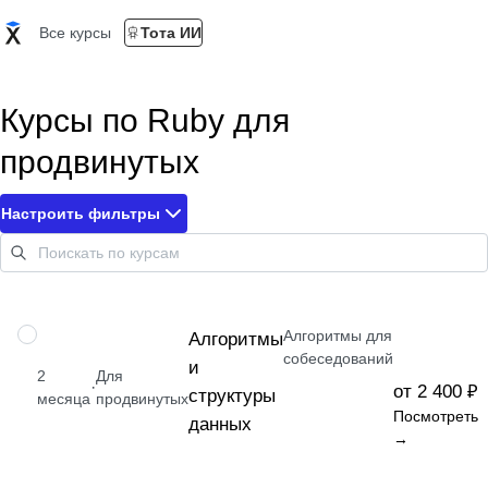
Все курсы
Тота ИИ
Курсы по Ruby для
продвинутых
Настроить фильтры
Алгоритмы для
НАВЫК
Алгоритмы
собеседований
и
2
Для
·
от 2 400 ₽
структуры
месяца
продвинутых
Посмотреть
данных
→