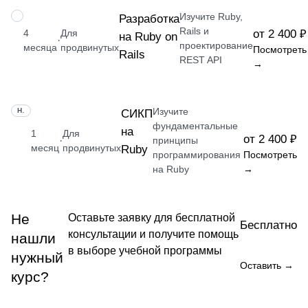
Изучите Ruby,
НАВЫК
Разработка
Rails и
4
Для
от 2 400 ₽
на Ruby on
·
проектирование
месяца
продвинутых
Посмотреть
Rails
REST API
→
Изучите
НАВЫК
СИКП
фундаментальные
на
1
Для
от 2 400 ₽
·
принципы
месяц
продвинутых
Ruby
программирования
Посмотреть
на Ruby
→
Не
Оставьте заявку для бесплатной
Бесплатно
консультации и получите помощь
нашли
в выборе учебной программы
нужный
Оставить →
курс?