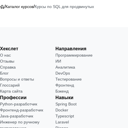
/
/
Каталог курсов
Курсы по SQL для продвинутых
Хекслет
Направления
О нас
Программирование
Отзывы
ИИ
Справка
Аналитика
Блог
DevOps
Вопросы и ответы
Тестирование
Глоссарий
Фронтенд
Карта сайта
Бэкенд
Профессии
Навыки
Python-разработчик
Spring Boot
Фронтенд-разработчик
Docker
Java-разработчик
Typescript
Инженер по ручному
Laravel