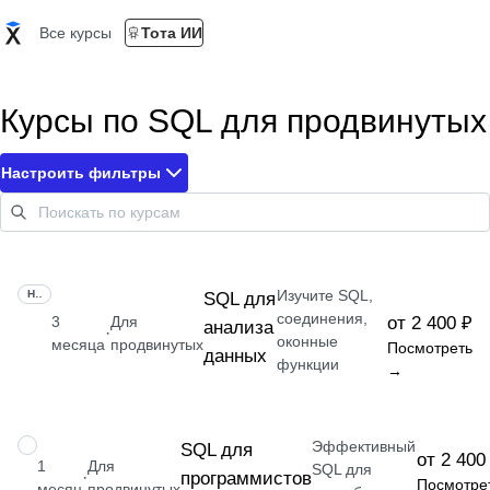
Все курсы
Тота ИИ
Курсы по SQL для продвинутых
Настроить фильтры
Изучите SQL,
НАВЫК
SQL для
соединения,
3
Для
от 2 400 ₽
анализа
·
оконные
месяца
продвинутых
Посмотреть
данных
функции
→
Эффективный
НАВЫК
SQL для
от 2 400
1
Для
SQL для
программистов
·
Посмотре
месяц
продвинутых