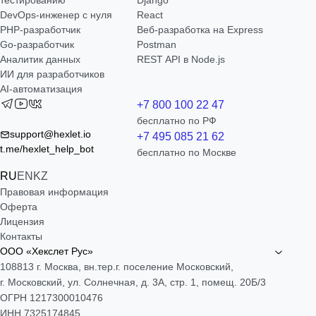
тестированию
Django
DevOps-инженер с нуля
React
РНР-разработчик
Веб-разработка на Express
Go-разработчик
Postman
Аналитик данных
REST API в Node.js
ИИ для разработчиков
AI-автоматизация
+7 800 100 22 47
бесплатно по РФ
support@hexlet.io
+7 495 085 21 62
t.me/hexlet_help_bot
бесплатно по Москве
RU
EN
KZ
Правовая информация
Оферта
Лицензия
Контакты
ООО «Хекслет Рус»
108813 г. Москва, вн.тер.г. поселение Московский,
г. Московский, ул. Солнечная, д. 3А, стр. 1, помещ. 20Б/3
ОГРН 1217300010476
ИНН 7325174845