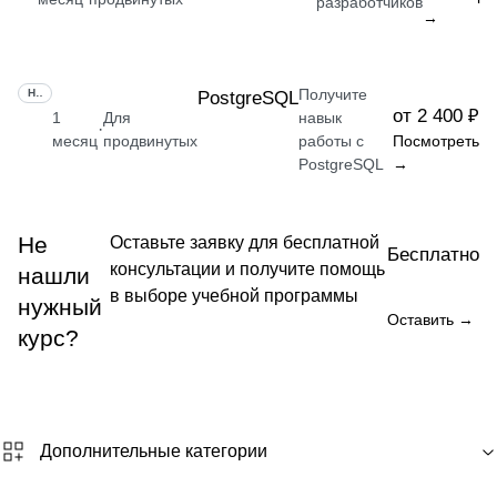
разработчиков
→
Получите
НАВЫК
PostgreSQL
от 2 400 ₽
1
Для
навык
·
месяц
продвинутых
работы с
Посмотреть
PostgreSQL
→
Не
Оставьте заявку для бесплатной
Бесплатно
консультации и получите помощь
нашли
в выборе учебной программы
нужный
Оставить →
курс?
Дополнительные категории