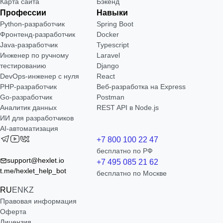
Карта сайта
Бэкенд
Профессии
Навыки
Python-разработчик
Spring Boot
Фронтенд-разработчик
Docker
Java-разработчик
Typescript
Инженер по ручному
Laravel
тестированию
Django
DevOps-инженер с нуля
React
РНР-разработчик
Веб-разработка на Express
Go-разработчик
Postman
Аналитик данных
REST API в Node.js
ИИ для разработчиков
AI-автоматизация
+7 800 100 22 47
бесплатно по РФ
support@hexlet.io
+7 495 085 21 62
t.me/hexlet_help_bot
бесплатно по Москве
RU
EN
KZ
Правовая информация
Оферта
Лицензия