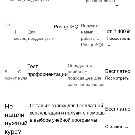
разработчиков
→
Получите
НАВЫК
PostgreSQL
от 2 400 ₽
1
Для
навык
·
месяц
продвинутых
работы с
Посмотреть
PostgreSQL
→
Определите
Тест
Бесплатно
5
С
наиболее
профориентации
·
минут
нуля
подходящее для
Посмотреть
себя направление
→
Не
Оставьте заявку для бесплатной
Бесплатно
консультации и получите помощь
нашли
в выборе учебной программы
нужный
Оставить →
курс?