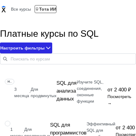
Все курсы
Тота ИИ
Платные курсы по SQL
Настроить фильтры
Изучите SQL,
НАВЫК
SQL для
соединения,
3
Для
от 2 400 ₽
анализа
·
оконные
месяца
продвинутых
Посмотреть
данных
функции
→
Эффективный
НАВЫК
SQL для
от 2 400
1
Для
SQL для
программистов
·
Посмотре
месяц
продвинутых