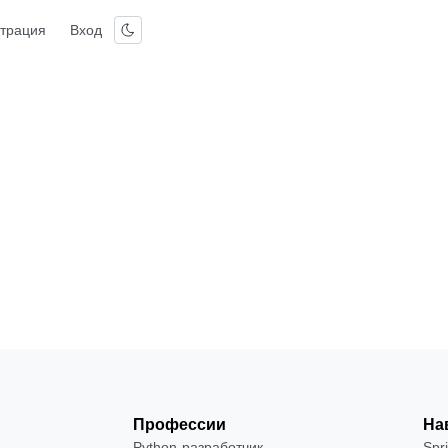
страция
Вход
Профессии
На
Python-разработчик
Spr