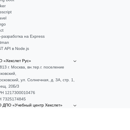
ker
escript
avel
ngo
ct
-разработка на Express
tman
T API в Node.js
 «Хекслет Рус»
813 г. Москва, вн.тер.г. поселение
ковский,
Московский, ул. Солнечная, д. 3А, стр. 1,
ещ. 20Б/3
Н 1217300010476
 7325174845
 ДПО «Учебный центр Хекслет»