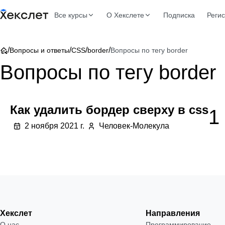
Все курсы
О Хекслете
Подписка
Реги
/
/
/
/
Вопросы и ответы
CSS
border
Вопросы по тегу border
Вопросы по тегу border
Как удалить бордер сверху в css
1
2 ноября 2021 г.
Человек-Молекула
Хекслет
Направления
О нас
Программирование