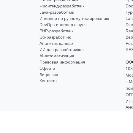
Фронтенд-разработчик
Doc
Java-разработчик
Typ
Инженер по ручному тестированию
Lar
DevOps-инженер с нуля
Dja
РНР-разработчик
Rea
Go-разработчик
Веб
Аналитик данных
Pos
ИИ для разработчиков
RES
AI-автоматизация
Правовая информация
ООО
Оферта
108
Лицензия
Мос
Контакты
г. 
пом
ОГР
ИНН
АНО