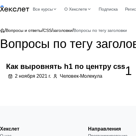
Все курсы
О Хекслете
Подписка
Реги
/
/
/
/
Вопросы и ответы
CSS
заголовки
Вопросы по тегу заголовки
Вопросы по тегу заголо
Как выровнять h1 по центру css
1
2 ноября 2021 г.
Человек-Молекула
Хекслет
Направления
О нас
Программирование