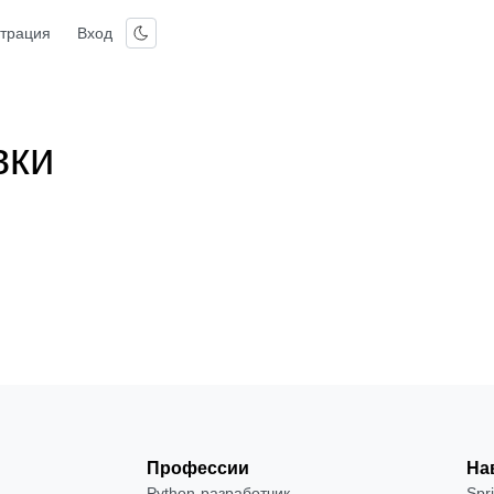
страция
Вход
вки
Профессии
На
Python-разработчик
Spr