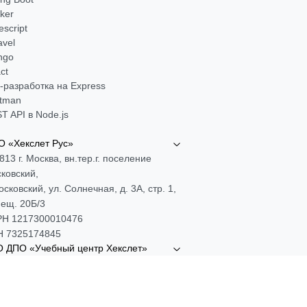
ker
escript
avel
ngo
ct
-разработка на Express
tman
T API в Node.js
 «Хекслет Рус»
813 г. Москва, вн.тер.г. поселение
ковский,
Московский, ул. Солнечная, д. 3А, стр. 1,
ещ. 20Б/3
Н 1217300010476
 7325174845
 ДПО «Учебный центр Хекслет»