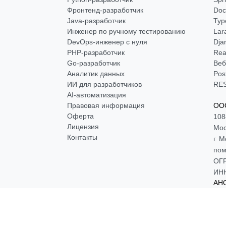
Фронтенд-разработчик
Doc
Java-разработчик
Typ
Инженер по ручному тестированию
Lar
DevOps-инженер с нуля
Dja
РНР-разработчик
Rea
Go-разработчик
Веб
Аналитик данных
Pos
ИИ для разработчиков
RES
AI-автоматизация
Правовая информация
ООО
Оферта
108
Лицензия
Мос
Контакты
г. 
пом
ОГР
ИНН
АНО