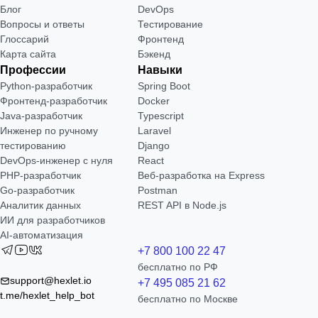
Блог
DevOps
Вопросы и ответы
Тестирование
Глоссарий
Фронтенд
Карта сайта
Бэкенд
Профессии
Навыки
Python-разработчик
Spring Boot
Фронтенд-разработчик
Docker
Java-разработчик
Typescript
Инженер по ручному
Laravel
тестированию
Django
DevOps-инженер с нуля
React
РНР-разработчик
Веб-разработка на Express
Go-разработчик
Postman
Аналитик данных
REST API в Node.js
ИИ для разработчиков
AI-автоматизация
+7 800 100 22 47
бесплатно по РФ
support@hexlet.io
+7 495 085 21 62
t.me/hexlet_help_bot
бесплатно по Москве