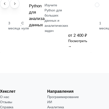
Изучите
НАВЫК
Python
НАВЫК
Python для
для
больших
анализа
данных и
3
С
1
данных
·
аналитических
месяца
нуля
меся
задач
от 2 400 ₽
Посмотреть
→
Хекслет
Направления
О нас
Программирование
Отзывы
ИИ
Справка
Аналитика