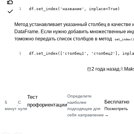
df.set_index('название', inplace=True)
1
Метод устанавливает указанный столбец в качестве 
DataFrame. Если нужно добавить множественные ин
томожно передать список столбцов в метод
set_index(
df.set_index(['столбец1', 'столбец2'], inpl
1
2 года назад
Maks
Определите
Тест
Бесплатно
5
С
наиболее
профориентации
·
минут
нуля
подходящее для
Посмотреть
себя направление
→