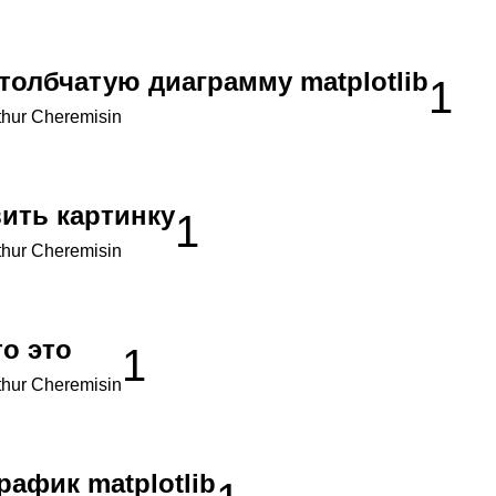
толбчатую диаграмму matplotlib
1
thur Cheremisin
вить картинку
1
thur Cheremisin
о это
1
thur Cheremisin
рафик matplotlib