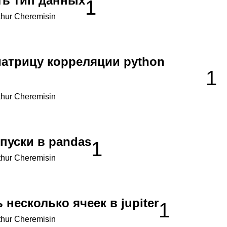
ть тип данных
1
thur Cheremisin
матрицу корреляции python
1
thur Cheremisin
пуски в pandas
1
thur Cheremisin
 несколько ячеек в jupiter
1
thur Cheremisin