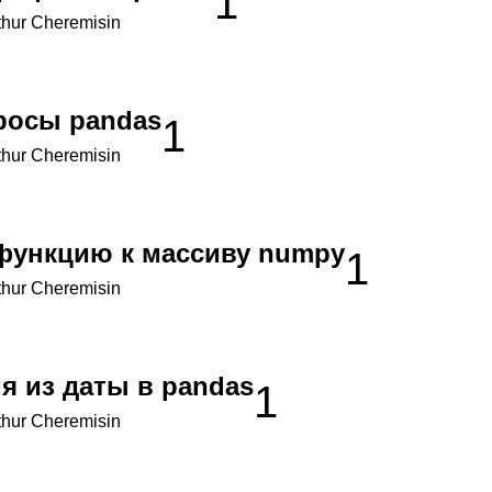
1
thur Cheremisin
росы pandas
1
thur Cheremisin
функцию к массиву numpy
1
thur Cheremisin
я из даты в pandas
1
thur Cheremisin