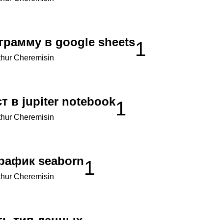
грамму в google sheets
1
thur Cheremisin
т в jupiter notebook
1
thur Cheremisin
график seaborn
1
thur Cheremisin