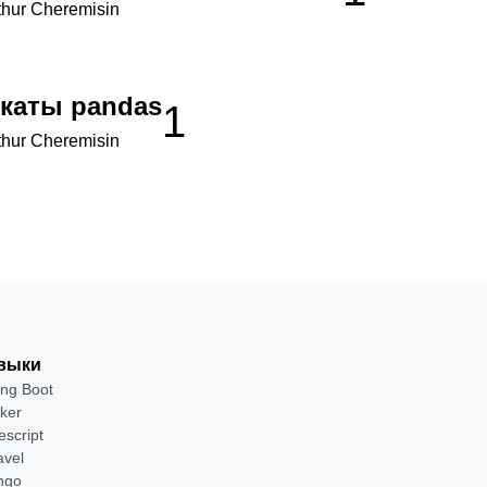
thur Cheremisin
икаты pandas
1
thur Cheremisin
выки
ing Boot
ker
escript
avel
ngo