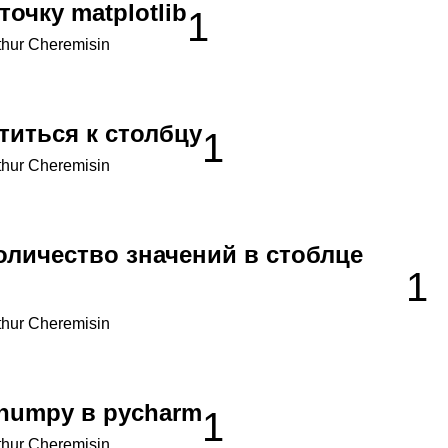
точку matplotlib
1
thur Cheremisin
титься к столбцу
1
thur Cheremisin
оличество значений в стоблце
1
thur Cheremisin
 numpy в pycharm
1
thur Cheremisin