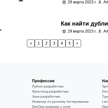
29 марта 2023 г.
Ar
Как найти дубл
1
29 марта 2023 г.
Ar
1
2
3
4
5
Профессии
На
Python-разработчик
Spr
Фронтенд-разработчик
Doc
Java-разработчик
Typ
Инженер по ручному тестированию
Lar
DevOps-инженер с нуля
Dja