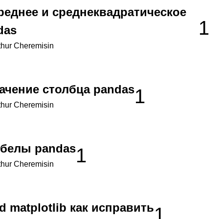
среднее и среднеквадратическое
1
das
thur Cheremisin
начение столбца pandas
1
thur Cheremisin
обелы pandas
1
thur Cheremisin
 matplotlib как исправить
1