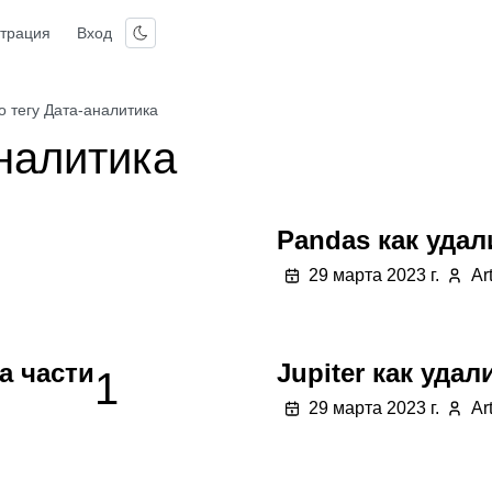
страция
Вход
 тегу Дата-аналитика
налитика
Pandas как удал
29 марта 2023 г.
Ar
а части
Jupiter как удал
1
29 марта 2023 г.
Ar