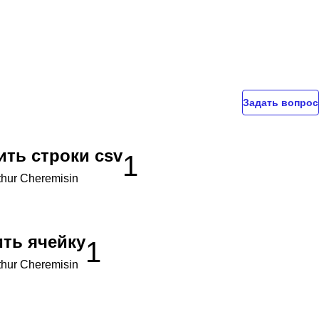
Задать вопрос
ить строки csv
1
thur Cheremisin
ить ячейку
1
thur Cheremisin