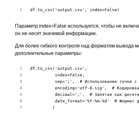
df.to_csv('output.csv', index=False)
1
Параметр index=False используется, чтобы не включ
он не несет значимой информации.
Для более гибкого контроля над форматом вывода м
дополнительные параметры:
df.to_csv('output.csv', 

1
          index=False, 

2
          sep=';',  # Использование точки с 
3
          encoding='utf-8-sig',  # Кодировка
4
          decimal=',',  # Запятая как десяти
5
          date_format='%Y-%m-%d'  # Формат д
6
         )
7