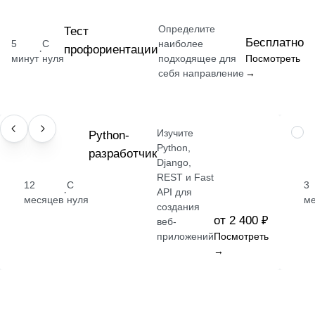
Определите
Тест
Бесплатно
5
С
наиболее
профориентации
·
минут
нуля
подходящее для
Посмотреть
себя направление
→
Изучите
ПРОФЕССИЯ
Python-
НАВ
Python,
разработчик
Django,
REST и Fast
12
С
3
·
API для
месяцев
нуля
м
создания
от 2 400 ₽
веб-
приложений
Посмотреть
→