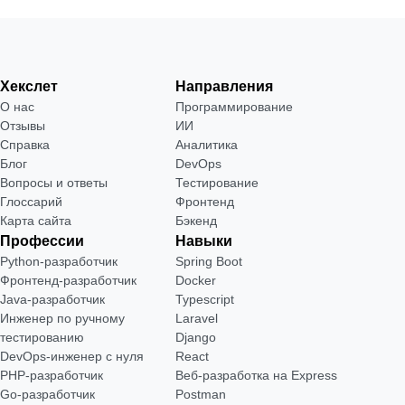
Хекслет
Направления
О нас
Программирование
Отзывы
ИИ
Справка
Аналитика
Блог
DevOps
Вопросы и ответы
Тестирование
Глоссарий
Фронтенд
Карта сайта
Бэкенд
Профессии
Навыки
Python-разработчик
Spring Boot
Фронтенд-разработчик
Docker
Java-разработчик
Typescript
Инженер по ручному
Laravel
тестированию
Django
DevOps-инженер с нуля
React
РНР-разработчик
Веб-разработка на Express
Go-разработчик
Postman