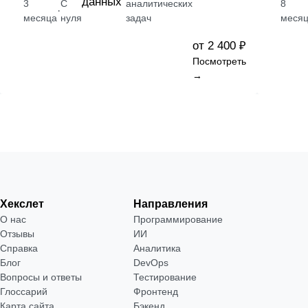
данных
3
С
аналитических
8
·
месяца
нуля
задач
месяц
от 2 400 ₽
Посмотреть
→
Хекслет
Направления
О нас
Программирование
Отзывы
ИИ
Справка
Аналитика
Блог
DevOps
Вопросы и ответы
Тестирование
Глоссарий
Фронтенд
Карта сайта
Бэкенд