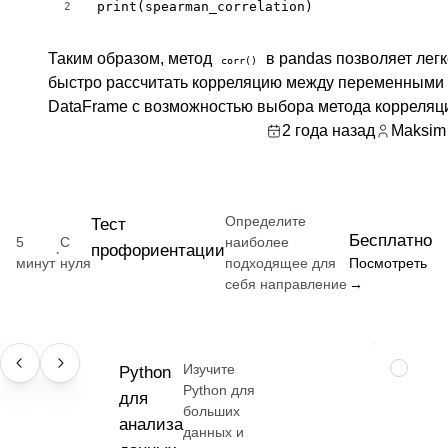
print(spearman_correlation)
2
Таким образом, метод
в pandas позволяет легк
corr()
быстро рассчитать корреляцию между переменными
DataFrame с возможностью выбора метода корреляц
2 года назад
Maksim 
Определите
Тест
Бесплатно
5
С
наиболее
профориентации
·
минут
нуля
подходящее для
Посмотреть
себя направление
→
Изучите
НАВЫК
Python
ПРОФЕС
Python для
для
больших
анализа
данных и