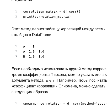
correlation_matrix = df.corr()

1
print(correlation_matrix)
2
Этот метод вернет таблицу корреляций между всеми
столбцов в DataFrame
A    B

1
A  1.0  1.0

2
B  1.0  1.0
3
Если необходимо использовать другой метод коррел
кроме коэффициента Пирсона, можно указать его в к
аргумента метода
. Например, чтобы посчитать
corr()
коэффициент корреляции Спирмена, можно сделать
следующим образом:
spearman_correlation = df.corr(method='spear
1