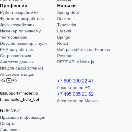
Профессии
Навыки
Python-разработчик
Spring Boot
Фронтенд-разработчик
Docker
Java-разработчик
Typescript
Инженер по ручному
Laravel
тестированию
Django
DevOps-инженер с нуля
React
РНР-разработчик
Веб-разработка на Express
Go-разработчик
Postman
Аналитик данных
REST API в Node.js
ИИ для разработчиков
AI-автоматизация
+7 800 100 22 47
бесплатно по РФ
support@hexlet.io
+7 495 085 21 62
t.me/hexlet_help_bot
бесплатно по Москве
RU
EN
KZ
Правовая информация
Оферта
Лицензия