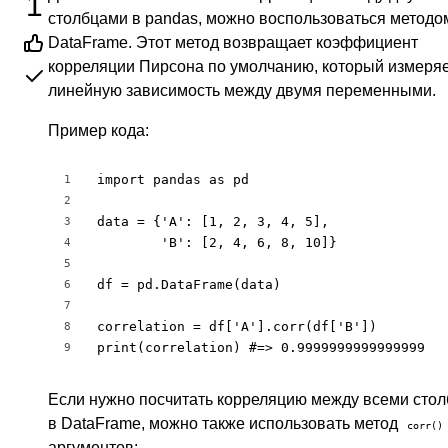
1
столбцами в pandas, можно воспользоваться метод
DataFrame. Этот метод возвращает коэффициент
корреляции Пирсона по умолчанию, который измеря
линейную зависимость между двумя переменными.
Пример кода:
import pandas as pd

1
2
data = {'A': [1, 2, 3, 4, 5],

3
        'B': [2, 4, 6, 8, 10]}

4
5
df = pd.DataFrame(data)

6
7
correlation = df['A'].corr(df['B'])

8
print(correlation) #=> 0.9999999999999999
9
Если нужно посчитать корреляцию между всеми сто
в DataFrame, можно также использовать метод
corr()
аргументов: