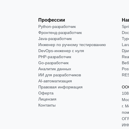
Профессии
На
Python-разработчик
Spr
Фронтенд-разработчик
Doc
Java-разработчик
Typ
Инженер по ручному тестированию
Lar
DevOps-инженер с нуля
Dja
РНР-разработчик
Rea
Go-разработчик
Веб
Аналитик данных
Pos
ИИ для разработчиков
RES
AI-автоматизация
Правовая информация
ООО
Оферта
108
Лицензия
Мос
Контакты
г. 
пом
ОГР
ИНН