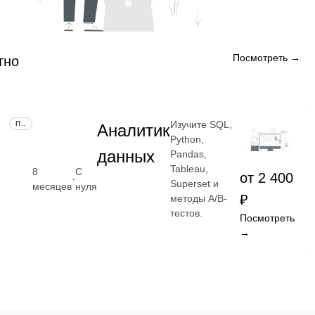
Посмотреть →
тно
Изучите SQL,
ПРОФЕССИЯ
Аналитик
Python,
данных
Pandas,
Tableau,
8
С
от 2 400
·
Superset и
месяцев
нуля
₽
методы A/B-
тестов.
Посмотреть
→