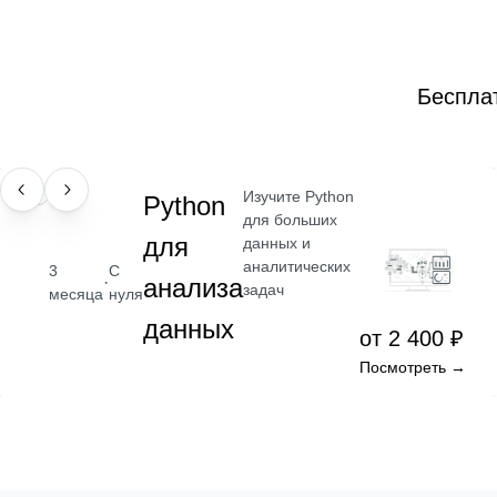
Беспла
Изучите Python
НАВЫК
Python
для больших
для
данных и
аналитических
3
С
·
анализа
задач
месяца
нуля
данных
от 2 400 ₽
Посмотреть →