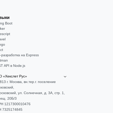
выки
ing Boot
ker
escript
avel
ngo
ct
-разработка на Express
tman
T API в Node.js
 «Хекслет Рус»
813 г. Москва, вн.тер.г. поселение
ковский,
Московский, ул. Солнечная, д. 3А, стр. 1,
ещ. 20Б/3
Н 1217300010476
 7325174845