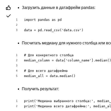
Загрузить данные в датафрейм pandas:
import pandas as pd

1
2
data = pd.read_csv('data.csv')
3
Посчитать медиану для нужного столбца или в
# Для конкретного столбца

1
median_column = data['column_name'].median()
2
3
# Для всего датафрейма

4
median_all = data.median()
5
Получить результат:
print('Медиана выбранного столбца:', median_
1
print('Медиана всего датафрейма:', median_a
2