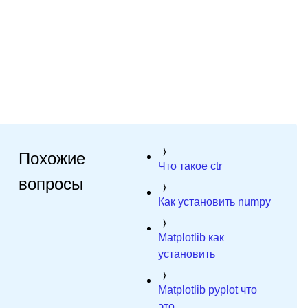
Похожие
Что такое ctr
вопросы
Как установить numpy
Matplotlib как
установить
Matplotlib pyplot что
это