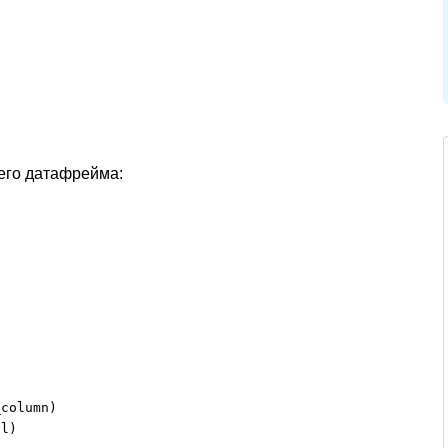
сего датафрейма:


column)

ll)