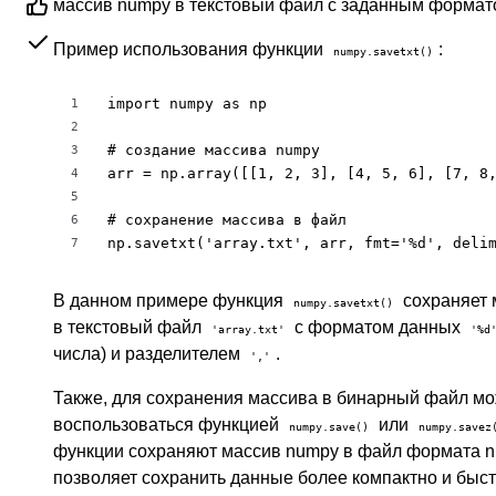
массив numpy в текстовый файл с заданным формат
Пример использования функции
:
numpy.savetxt()
import numpy as np

1
2
# создание массива numpy

3
arr = np.array([[1, 2, 3], [4, 5, 6], [7, 8,
4
5
# сохранение массива в файл

6
np.savetxt('array.txt', arr, fmt='%d', deli
7
В данном примере функция
сохраняет
numpy.savetxt()
в текстовый файл
с форматом данных
'array.txt'
'%d
числа) и разделителем
.
','
Также, для сохранения массива в бинарный файл м
воспользоваться функцией
или
numpy.save()
numpy.savez
функции сохраняют массив numpy в файл формата n
позволяет сохранить данные более компактно и быс