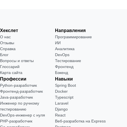
Хекслет
Направления
О нас
Программирование
Отзывы
ИИ
Справка
Аналитика
Блог
DevOps
Вопросы и ответы
Тестирование
Глоссарий
Фронтенд
Карта сайта
Бэкенд
Профессии
Навыки
Python-разработчик
Spring Boot
Фронтенд-разработчик
Docker
Java-разработчик
Typescript
Инженер по ручному
Laravel
тестированию
Django
DevOps-инженер с нуля
React
РНР-разработчик
Веб-разработка на Express