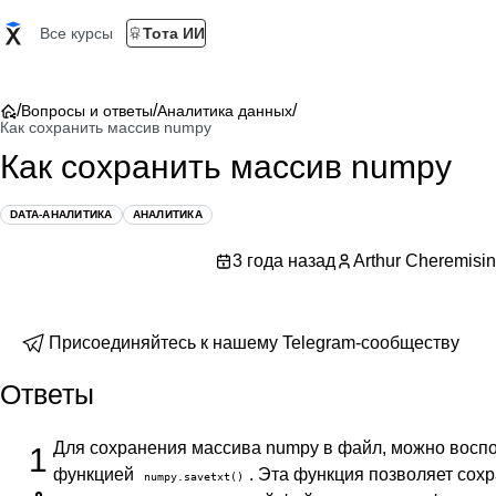
Все курсы
Тота ИИ
/
/
/
Вопросы и ответы
Аналитика данных
Как сохранить массив numpy
Как сохранить массив numpy
DATA-АНАЛИТИКА
АНАЛИТИКА
3 года назад
Arthur Cheremisin
Присоединяйтесь к нашему Telegram-сообществу
Ответы
Для сохранения массива numpy в файл, можно восп
1
функцией
. Эта функция позволяет сох
numpy.savetxt()