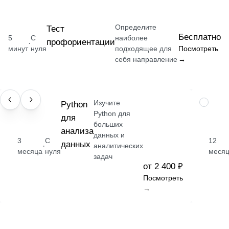
Определите
Тест
Бесплатно
5
С
наиболее
профориентации
·
минут
нуля
подходящее для
Посмотреть
себя направление
→
Изучите
НАВЫК
Python
ПРОФЕС
Python для
для
больших
анализа
данных и
3
С
12
данных
·
аналитических
месяца
нуля
месяц
задач
от 2 400 ₽
Посмотреть
→