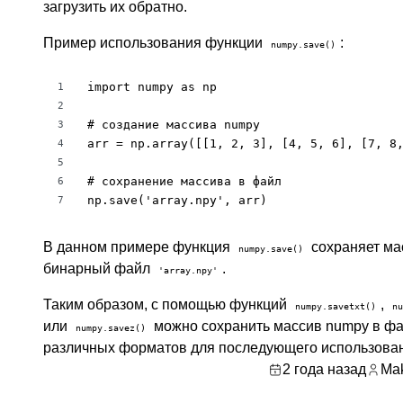
загрузить их обратно.
Пример использования функции
:
numpy.save()
import numpy as np

1
2
# создание массива numpy

3
arr = np.array([[1, 2, 3], [4, 5, 6], [7, 8,
4
5
# сохранение массива в файл

6
np.save('array.npy', arr)
7
В данном примере функция
сохраняет м
numpy.save()
бинарный файл
.
'array.npy'
Таким образом, с помощью функций
,
numpy.savetxt()
nu
или
можно сохранить массив numpy в ф
numpy.savez()
различных форматов для последующего использова
2 года назад
Mak