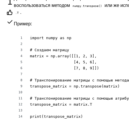
1
воспользоваться методом
или же исп
numpy.transpose()
.
.T
Пример:
import numpy as np

1
2
# Создаем матрицу

3
matrix = np.array([[1, 2, 3],

4
                   [4, 5, 6],

5
                   [7, 8, 9]])

6
7
# Транспонирование матрицы с помощью метода
8
transpose_matrix = np.transpose(matrix)

9
10
# Транспонирование матрицы с помощью атрибу
11
transpose_matrix = matrix.T

12
13
print(transpose_matrix)
14