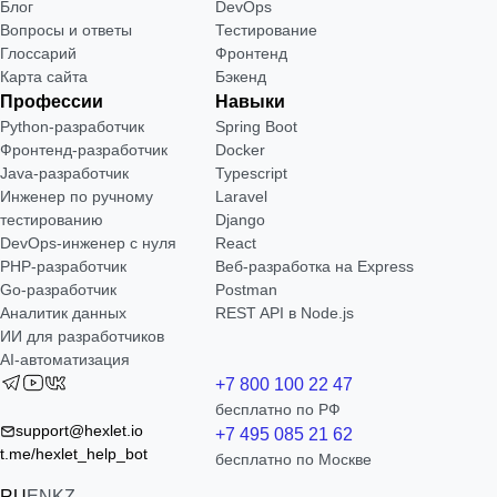
Блог
DevOps
Вопросы и ответы
Тестирование
Глоссарий
Фронтенд
Карта сайта
Бэкенд
Профессии
Навыки
Python-разработчик
Spring Boot
Фронтенд-разработчик
Docker
Java-разработчик
Typescript
Инженер по ручному
Laravel
тестированию
Django
DevOps-инженер с нуля
React
РНР-разработчик
Веб-разработка на Express
Go-разработчик
Postman
Аналитик данных
REST API в Node.js
ИИ для разработчиков
AI-автоматизация
+7 800 100 22 47
бесплатно по РФ
support@hexlet.io
+7 495 085 21 62
t.me/hexlet_help_bot
бесплатно по Москве
RU
EN
KZ