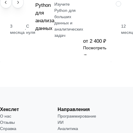
Изучите
НАВЫК
Python
ПРОФЕС
Python для
для
больших
анализа
данных и
3
С
12
данных
·
аналитических
месяца
нуля
месяц
задач
от 2 400 ₽
Посмотреть
→
Хекслет
Направления
О нас
Программирование
Отзывы
ИИ
Справка
Аналитика