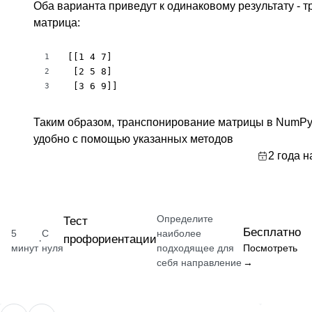
Оба варианта приведут к одинаковому результату - 
матрица:
[[1 4 7]

1
 [2 5 8]

2
 [3 6 9]]
3
Таким образом, транспонирование матрицы в NumPy 
удобно с помощью указанных методов
2 года н
Определите
Тест
Бесплатно
5
С
наиболее
профориентации
·
минут
нуля
подходящее для
Посмотреть
себя направление
→