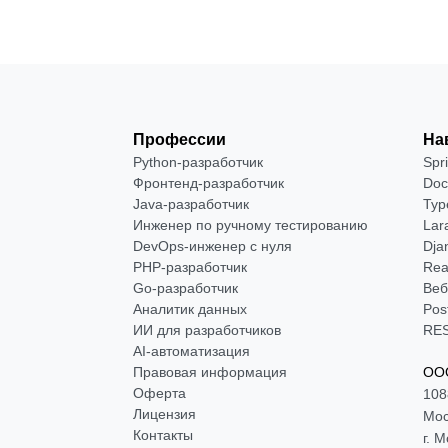
Профессии
На
Python-разработчик
Spr
Фронтенд-разработчик
Doc
Java-разработчик
Typ
Инженер по ручному тестированию
Lar
DevOps-инженер с нуля
Dja
РНР-разработчик
Rea
Go-разработчик
Веб
Аналитик данных
Pos
ИИ для разработчиков
RES
AI-автоматизация
Правовая информация
ООО
Оферта
108
Лицензия
Мос
Контакты
г. 