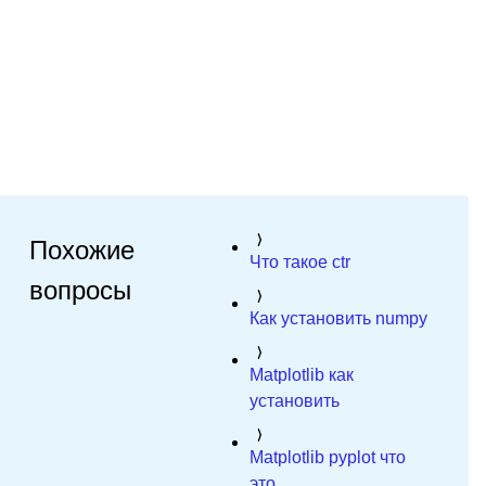
Похожие
Что такое ctr
вопросы
Как установить numpy
Matplotlib как
установить
Matplotlib pyplot что
это