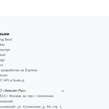
выки
ing Boot
ker
escript
avel
ngo
ct
-разработка на Express
tman
T API в Node.js
 «Хекслет Рус»
813 г. Москва, вн.тер.г. поселение
ковский,
Московский, ул. Солнечная, д. 3А, стр. 1,