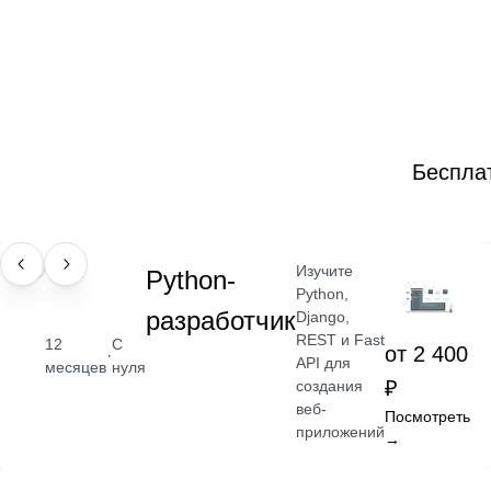
Беспла
Изучите
ПРОФЕССИЯ
Python-
Python,
разработчик
Django,
REST и Fast
12
С
от 2 400
·
API для
месяцев
нуля
₽
создания
веб-
Посмотреть
приложений
→