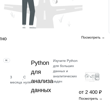
Посмотреть →
тно
Изучите Python
НАВЫК
Python
для больших
для
данных и
аналитических
3
С
·
анализа
задач
месяца
нуля
данных
от 2 400 ₽
Посмотреть →