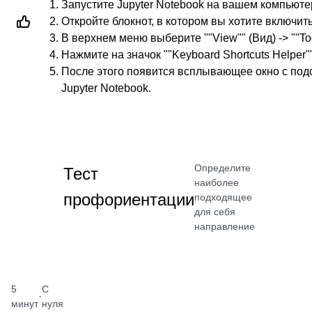
Запустите Jupyter Notebook на вашем компьюте
Откройте блокнот, в котором вы хотите включить
В верхнем меню выберите ""View"" (Вид) -> ""To
Нажмите на значок ""Keyboard Shortcuts Helper"
После этого появится всплывающее окно с под
Jupyter Notebook.
Определите
Тест
наиболее
профориентации
подходящее
для себя
направление
5
С
·
минут
нуля