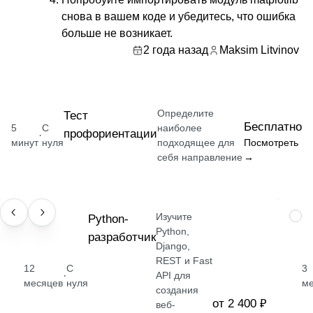
снова в вашем коде и убедитесь, что ошибка
больше не возникает.
2 года назад
Maksim Litvinov
Определите
Тест
Бесплатно
5
С
наиболее
профориентации
·
минут
нуля
подходящее для
Посмотреть
себя направление
→
Изучите
ПРОФЕССИЯ
Python-
НАВ
Python,
разработчик
Django,
REST и Fast
12
С
3
·
API для
месяцев
нуля
м
создания
от 2 400 ₽
веб-