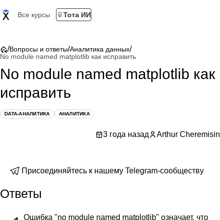
Все курсы
Тота ИИ
/
/
/
Вопросы и ответы
Аналитика данных
No module named matplotlib как исправить
No module named matplotlib как
исправить
DATA-АНАЛИТИКА
АНАЛИТИКА
3 года назад
Arthur Cheremisin
Присоединяйтесь к нашему Telegram-сообществу
Ответы
Ошибка "no module named matplotlib" означает, что