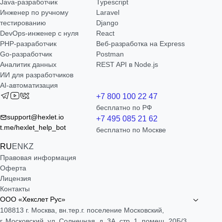
Java-разработчик
Typescript
Инженер по ручному
Laravel
тестированию
Django
DevOps-инженер с нуля
React
РНР-разработчик
Веб-разработка на Express
Go-разработчик
Postman
Аналитик данных
REST API в Node.js
ИИ для разработчиков
AI-автоматизация
+7 800 100 22 47
бесплатно по РФ
support@hexlet.io
+7 495 085 21 62
t.me/hexlet_help_bot
бесплатно по Москве
RU
EN
KZ
Правовая информация
Оферта
Лицензия
Контакты
ООО «Хекслет Рус»
108813 г. Москва, вн.тер.г. поселение Московский,
г. Московский, ул. Солнечная, д. 3А, стр. 1, помещ. 20Б/3