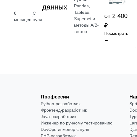
данных
Pandas,
Tableau,
8
С
от 2 400
·
Superset и
месяцев
нуля
₽
методы A/B-
тестов.
Посмотреть
→
Профессии
На
Python-разработчик
Spr
Фронтенд-разработчик
Doc
Java-разработчик
Typ
Инженер по ручному тестированию
Lar
DevOps-инженер с нуля
Dja
РНР-разработчик
Rea