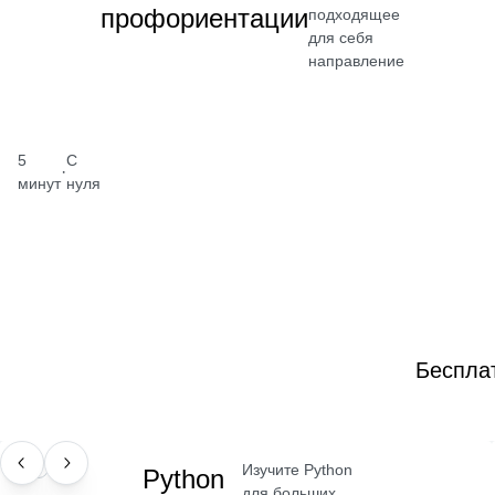
профориентации
подходящее
для себя
направление
5
С
·
минут
нуля
Беспла
Изучите Python
НАВЫК
Python
для больших