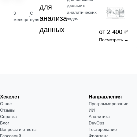
для
данных и
аналитических
3
С
·
анализа
задач
месяца
нуля
данных
от 2 400 ₽
Посмотреть →
Хекслет
Направления
О нас
Программирование
Отзывы
ИИ
Справка
Аналитика
Блог
DevOps
Вопросы и ответы
Тестирование
Глоссарий
Фронтенд