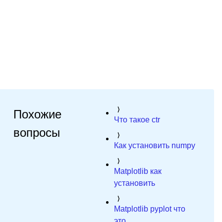
Похожие
Что такое ctr
вопросы
Как установить numpy
Matplotlib как
установить
Matplotlib pyplot что
это