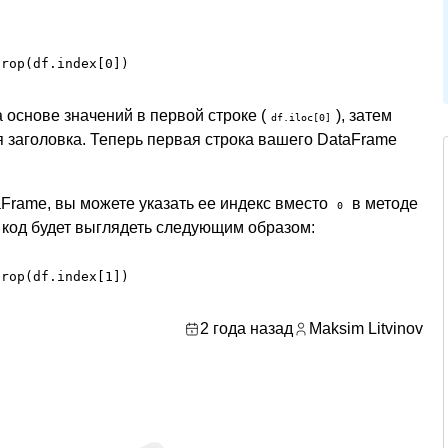
drop(df.index[0])
 основе значений в первой строке (
), затем
df.iloc[0]
я заголовка. Теперь первая строка вашего DataFrame
taFrame, вы можете указать ее индекс вместо
в методе
0
, код будет выглядеть следующим образом:
drop(df.index[1])
2 года назад
Maksim Litvinov