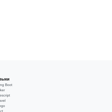
разработчик
Django,
REST и Fast
12
С
от 2 400
·
API для
месяцев
нуля
₽
создания
веб-
Посмотреть
приложений
→
выки
ing Boot
ker
escript
avel
ngo
ct