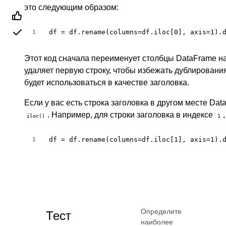
это следующим образом:
df = df.rename(columns=df.iloc[0], axis=1).
1
Этот код сначала переименует столбцы DataFrame на
удаляет первую строку, чтобы избежать дублировани
будет использоваться в качестве заголовка.
Если у вас есть строка заголовка в другом месте Da
. Например, для строки заголовка в индексе
iloc()
1
df = df.rename(columns=df.iloc[1], axis=1).
1
Определите
Тест
наиболее