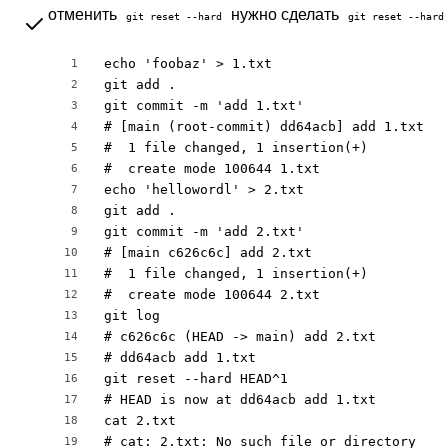
отменить
нужно сделать
git reset --hard
git reset --hard
echo 'foobaz' > 1.txt

1
git add .

2
git commit -m 'add 1.txt'

3
# [main (root-commit) dd64acb] add 1.txt

4
#  1 file changed, 1 insertion(+)

5
#  create mode 100644 1.txt

6
echo 'hellowordl' > 2.txt

7
git add .

8
git commit -m 'add 2.txt'

9
# [main c626c6c] add 2.txt

10
#  1 file changed, 1 insertion(+)

11
#  create mode 100644 2.txt

12
git log

13
# c626c6c (HEAD -> main) add 2.txt

14
# dd64acb add 1.txt

15
git reset --hard HEAD^1

16
# HEAD is now at dd64acb add 1.txt

17
cat 2.txt

18
# cat: 2.txt: No such file or directory

19