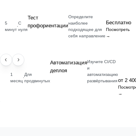
Определите
Тест
Бесплатно
5
С
наиболее
профориентации
·
минут
нуля
подходящее для
Посмотреть
себя направление
→
Изучите CI/CD
НАВЫК
Автоматизация
и
деплоя
1
Для
автоматизацию
·
от 2 40
месяц
продвинутых
развёртывания
Посмотр
→