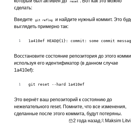
который был активен до
. Вот как это можно
reset
сделать:
Введите
и найдите нужный коммит. Это буд
git reflog
выглядеть примерно так:
1a410ef HEAD@{1}: commit: some commit messa
1
Восстановите состояние репозитория до этого комми
используя его идентификатор (в данном случае
1a410ef):
git reset --hard 1a410ef
1
Это вернёт ваш репозиторий к состоянию до
нежелательного reset. Помните, что все изменения,
сделанные после этого коммита, будут потеряны.
2 года назад
Maksim Litv