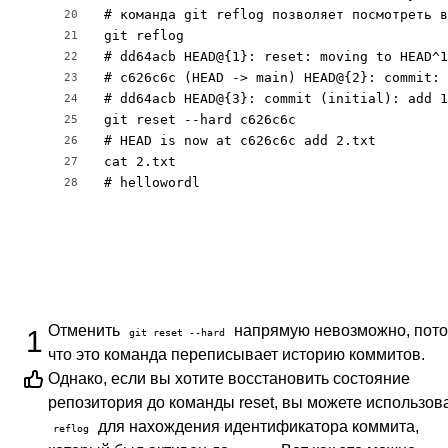
# команда git reflog позволяет посмотреть в
20
git reflog

21
# dd64acb HEAD@{1}: reset: moving to HEAD^1

22
# c626c6c (HEAD -> main) HEAD@{2}: commit: 
23
# dd64acb HEAD@{3}: commit (initial): add 1
24
git reset --hard c626c6c

25
# HEAD is now at c626c6c add 2.txt

26
cat 2.txt 

27
# hellowordl
28
Отменить
напрямую невозможно, пот
1
git reset --hard
что это команда переписывает историю коммитов.
Однако, если вы хотите восстановить состояние
репозитория до команды reset, вы можете использов
для нахождения идентификатора коммита,
reflog