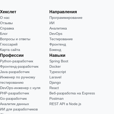
Хекслет
Направления
О нас
Программирование
Отзывы
ИИ
Справка
Аналитика
Блог
DevOps
Вопросы и ответы
Тестирование
Глоссарий
Фронтенд
Карта сайта
Бэкенд
Профессии
Навыки
Python-разработчик
Spring Boot
Фронтенд-разработчик
Docker
Java-разработчик
Typescript
Инженер по ручному
Laravel
тестированию
Django
DevOps-инженер с нуля
React
РНР-разработчик
Веб-разработка на Express
Go-разработчик
Postman
Аналитик данных
REST API в Node.js
ИИ для разработчиков