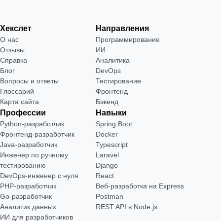
Хекслет
Направления
О нас
Программирование
Отзывы
ИИ
Справка
Аналитика
Блог
DevOps
Вопросы и ответы
Тестирование
Глоссарий
Фронтенд
Карта сайта
Бэкенд
Профессии
Навыки
Python-разработчик
Spring Boot
Фронтенд-разработчик
Docker
Java-разработчик
Typescript
Инженер по ручному
Laravel
тестированию
Django
DevOps-инженер с нуля
React
РНР-разработчик
Веб-разработка на Express
Go-разработчик
Postman
Аналитик данных
REST API в Node.js
ИИ для разработчиков