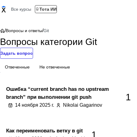
Все курсы
Тота ИИ
/
/
Вопросы и ответы
Git
Вопросы категории Git
Задать вопрос
Отвеченные
Не отвеченные
Ошибка “current branch has no upstream
1
branch” при выполнении git push
14 ноября 2025 г.
Nikolai Gagarinov
Как переименовать ветку в git
1