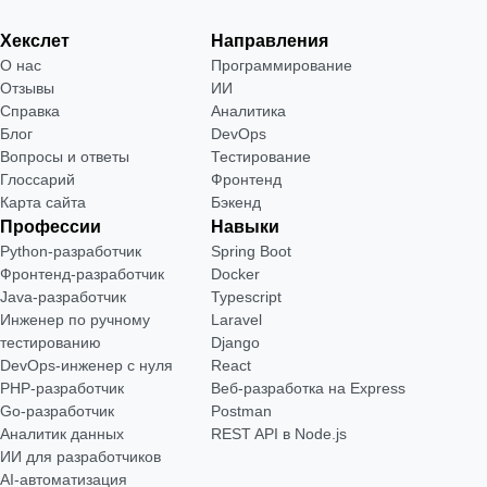
Хекслет
Направления
О нас
Программирование
Отзывы
ИИ
Справка
Аналитика
Блог
DevOps
Вопросы и ответы
Тестирование
Глоссарий
Фронтенд
Карта сайта
Бэкенд
Профессии
Навыки
Python-разработчик
Spring Boot
Фронтенд-разработчик
Docker
Java-разработчик
Typescript
Инженер по ручному
Laravel
тестированию
Django
DevOps-инженер с нуля
React
РНР-разработчик
Веб-разработка на Express
Go-разработчик
Postman
Аналитик данных
REST API в Node.js
ИИ для разработчиков
AI-автоматизация