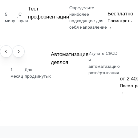
Определите
Тест
Бесплатно
5
С
наиболее
профориентации
·
минут
нуля
подходящее для
Посмотреть
себя направление
→
Изучите CI/CD
НАВЫК
Автоматизация
и
деплоя
автоматизацию
1
Для
·
развёртывания
месяц
продвинутых
от 2 40
Посмотр
→