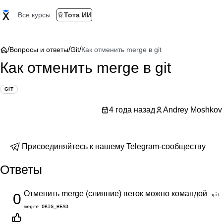
Все курсы
Тота ИИ
/
/
/
Вопросы и ответы
Git
Как отменить merge в git
Как отменить merge в git
GIT
4 года назад
Andrey Moshkov
Присоединяйтесь к нашему Telegram-сообществу
Ответы
Отменить merge (слияние) веток можно командой
0
git
megre ORIG_HEAD