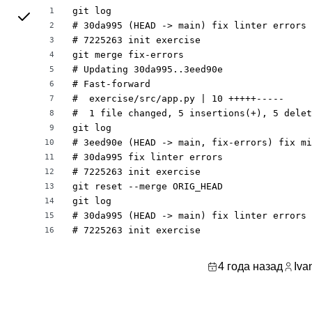
git log

1
# 30da995 (HEAD -> main) fix linter errors

2
# 7225263 init exercise

3
git merge fix-errors

4
# Updating 30da995..3eed90e

5
# Fast-forward

6
#  exercise/src/app.py | 10 +++++-----

7
#  1 file changed, 5 insertions(+), 5 delet
8
git log

9
# 3eed90e (HEAD -> main, fix-errors) fix mi
10
# 30da995 fix linter errors

11
# 7225263 init exercise

12
git reset --merge ORIG_HEAD

13
git log

14
# 30da995 (HEAD -> main) fix linter errors

15
# 7225263 init exercise
16
4 года назад
Iva