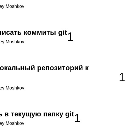
ey Moshkov
писать коммиты git
1
ey Moshkov
локальный репозиторий к
1
ey Moshkov
 в текущую папку git
1
ey Moshkov