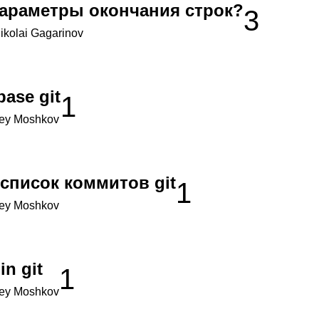
параметры окончания строк?
3
ikolai Gagarinov
ase git
1
ey Moshkov
список коммитов git
1
ey Moshkov
in git
1
ey Moshkov