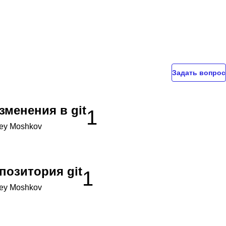
Задать вопрос
зменения в git
1
ey Moshkov
позитория git
1
ey Moshkov