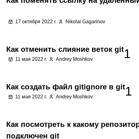
Как поменять ссылку на удаленны
17 октября 2022 г.
Nikolai Gagarinov
Как отменить слияние веток git
1
11 мая 2022 г.
Andrey Moshkov
Как создать файл gitignore в git
1
11 мая 2022 г.
Andrey Moshkov
Как посмотреть к какому репозито
подключен git