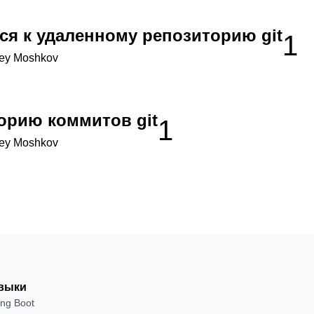
ся к удаленному репозиторию git
1
ey Moshkov
торию коммитов git
1
ey Moshkov
выки
ing Boot