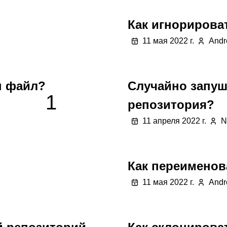
Как игнорироват
11 мая 2022 г.
Andr
ен файл?
Случайно запуш
1
репозитория?
11 апреля 2022 г.
N
Как переименова
11 мая 2022 г.
Andr