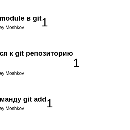
module в git
1
ey Moshkov
ся к git репозиторию
1
ey Moshkov
манду git add
1
ey Moshkov