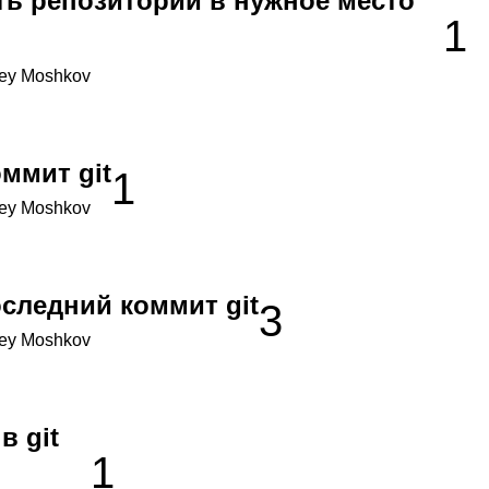
ть репозиторий в нужное место
1
ey Moshkov
оммит git
1
ey Moshkov
оследний коммит git
3
ey Moshkov
в git
1