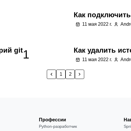
Как подключить
11 мая 2022 г.
Andr
ий git
Как удалить ис
1
11 мая 2022 г.
Andr
1
2
Профессии
На
Python-разработчик
Spr