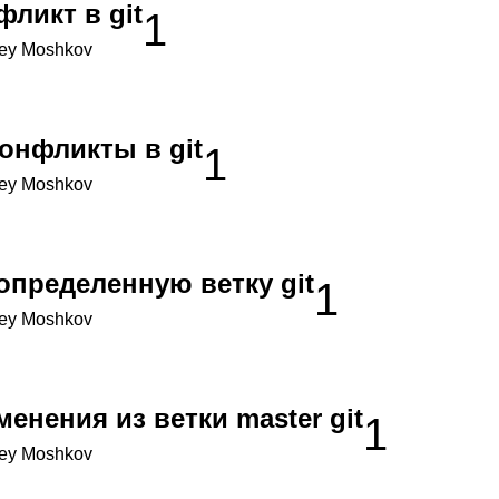
фликт в git
1
ey Moshkov
онфликты в git
1
ey Moshkov
определенную ветку git
1
ey Moshkov
менения из ветки master git
1
ey Moshkov