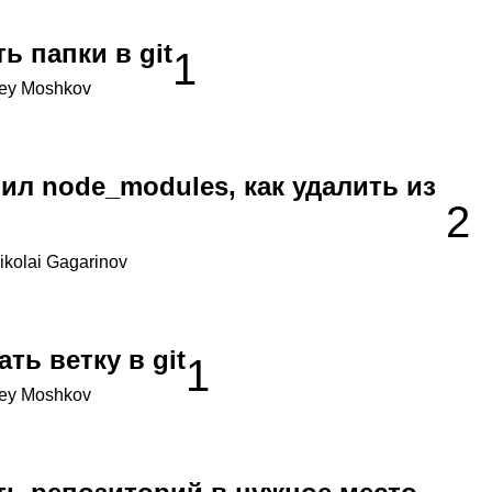
ь папки в git
1
ey Moshkov
ил node_modules, как удалить из
2
ikolai Gagarinov
ть ветку в git
1
ey Moshkov