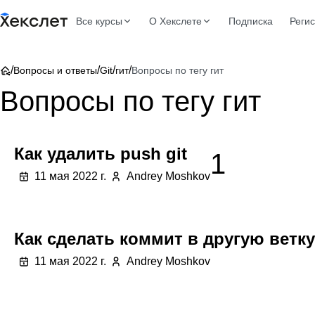
Все курсы
О Хекслете
Подписка
Реги
/
/
/
/
Вопросы и ответы
Git
гит
Вопросы по тегу гит
Вопросы по тегу гит
Как удалить push git
1
11 мая 2022 г.
Andrey Moshkov
Как сделать коммит в другую ветку 
11 мая 2022 г.
Andrey Moshkov