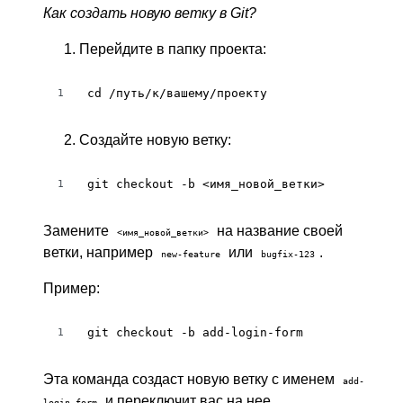
Как создать новую ветку в Git?
Перейдите в папку проекта:
cd /путь/к/вашему/проекту
1
Создайте новую ветку:
git checkout -b <имя_новой_ветки>
1
Замените
на название своей
<имя_новой_ветки>
ветки, например
или
.
new-feature
bugfix-123
Пример:
git checkout -b add-login-form
1
Эта команда создаст новую ветку с именем
add-
и переключит вас на нее.
login-form