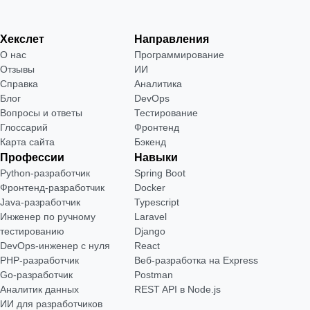
Хекслет
Направления
О нас
Программирование
Отзывы
ИИ
Справка
Аналитика
Блог
DevOps
Вопросы и ответы
Тестирование
Глоссарий
Фронтенд
Карта сайта
Бэкенд
Профессии
Навыки
Python-разработчик
Spring Boot
Фронтенд-разработчик
Docker
Java-разработчик
Typescript
Инженер по ручному
Laravel
тестированию
Django
DevOps-инженер с нуля
React
РНР-разработчик
Веб-разработка на Express
Go-разработчик
Postman
Аналитик данных
REST API в Node.js
ИИ для разработчиков