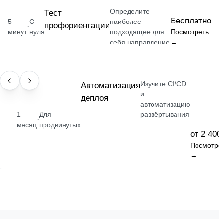
Определите
Тест
Бесплатно
5
С
наиболее
профориентации
·
минут
нуля
подходящее для
Посмотреть
себя направление
→
Изучите CI/CD
НАВЫК
Автоматизация
и
деплоя
автоматизацию
1
Для
развёртывания
·
месяц
продвинутых
от 2 40
Посмотр
→