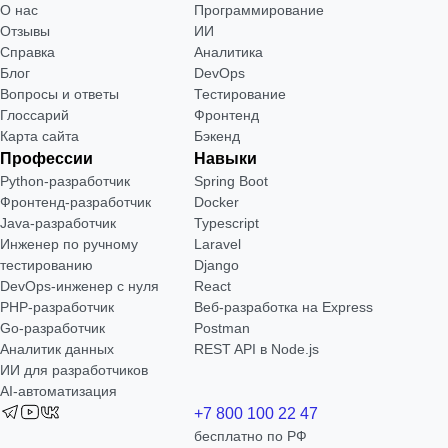
О нас
Программирование
Отзывы
ИИ
Справка
Аналитика
Блог
DevOps
Вопросы и ответы
Тестирование
Глоссарий
Фронтенд
Карта сайта
Бэкенд
Профессии
Навыки
Python-разработчик
Spring Boot
Фронтенд-разработчик
Docker
Java-разработчик
Typescript
Инженер по ручному
Laravel
тестированию
Django
DevOps-инженер с нуля
React
РНР-разработчик
Веб-разработка на Express
Go-разработчик
Postman
Аналитик данных
REST API в Node.js
ИИ для разработчиков
AI-автоматизация
+7 800 100 22 47
бесплатно по РФ