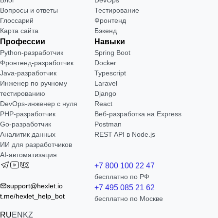
Вопросы и ответы
Тестирование
Глоссарий
Фронтенд
Карта сайта
Бэкенд
Профессии
Навыки
Python-разработчик
Spring Boot
Фронтенд-разработчик
Docker
Java-разработчик
Typescript
Инженер по ручному
Laravel
тестированию
Django
DevOps-инженер с нуля
React
РНР-разработчик
Веб-разработка на Express
Go-разработчик
Postman
Аналитик данных
REST API в Node.js
ИИ для разработчиков
AI-автоматизация
+7 800 100 22 47
бесплатно по РФ
support@hexlet.io
+7 495 085 21 62
t.me/hexlet_help_bot
бесплатно по Москве
RU
EN
KZ