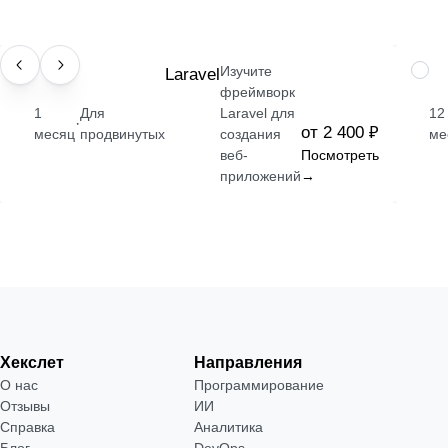
Изучите
НАВЫК
Laravel
ПРО
фреймворк
1
Для
Laravel для
12
·
от 2 400 ₽
месяц
продвинутых
создания
ме
веб-
Посмотреть
приложений
→
Хекслет
Направления
О нас
Программирование
Отзывы
ИИ
Справка
Аналитика
Блог
DevOps