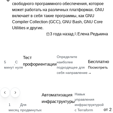
свободного программного обеспечения, которое
может работать на различных платформах. GNU
включает в себя такие программы, как GNU
Compiler Collection (GCC), GNU Bash, GNU Core
Utilities и другие.
3 года назад
Елена Редькина
Определите
Тест
Бесплатно
5
С
наиболее
профориентации
·
минут
нуля
подходящее для
Посмотреть
себя направление
→
Навык
НАВЫК
Автоматизация
управления
инфраструктуры
1
Для
инфраструктурой
·
от 2
месяц
продвинутых
с Terraform