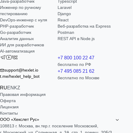
Java-разработчик
Typescript
Инженер по ручному
Laravel
тестированию
Django
DevOps-инженер с нуля
React
РНР-разработчик
Веб-разработка на Express
Go-разработчик
Postman
Аналитик данных
REST API в Node.js
ИИ для разработчиков
AI-автоматизация
+7 800 100 22 47
бесплатно по РФ
support@hexlet.io
+7 495 085 21 62
t.me/hexlet_help_bot
бесплатно по Москве
RU
EN
KZ
Правовая информация
Оферта
Лицензия
Контакты
ООО «Хекслет Рус»
108813 г. Москва, вн.тер.г. поселение Московский,
г. Московский, ул. Солнечная, д. 3А, стр. 1, помещ. 20Б/3