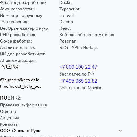
Фронтенд-разработчик
Docker
Java-разработчик
Typescript
Инженер по ручному
Laravel
тестированию
Django
DevOps-инженер с нуля
React
РНР-разработчик
Веб-разработка на Express
Go-разработчик
Postman
Аналитик данных
REST API в Node.js
ИИ для разработчиков
AI-автоматизация
+7 800 100 22 47
бесплатно по РФ
support@hexlet.io
+7 495 085 21 62
t.me/hexlet_help_bot
бесплатно по Москве
RU
EN
KZ
Правовая информация
Оферта
Лицензия
Контакты
ООО «Хекслет Рус»