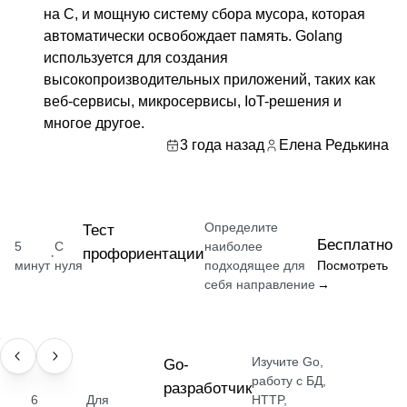
на C, и мощную систему сбора мусора, которая
автоматически освобождает память. Golang
используется для создания
высокопроизводительных приложений, таких как
веб-сервисы, микросервисы, IoT-решения и
многое другое.
3 года назад
Елена Редькина
Определите
Тест
Бесплатно
5
С
наиболее
профориентации
·
минут
нуля
подходящее для
Посмотреть
себя направление
→
Изучите Go,
ПРОФЕССИЯ
Go-
работу с БД,
разработчик
6
Для
HTTP,