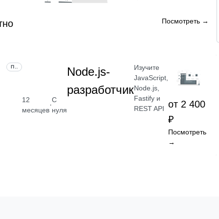
Посмотреть →
тно
Изучите
ПРОФЕССИЯ
Node.js-
JavaScript,
разработчик
Node.js,
Fastify и
12
С
от 2 400
·
REST API
месяцев
нуля
₽
Посмотреть
→