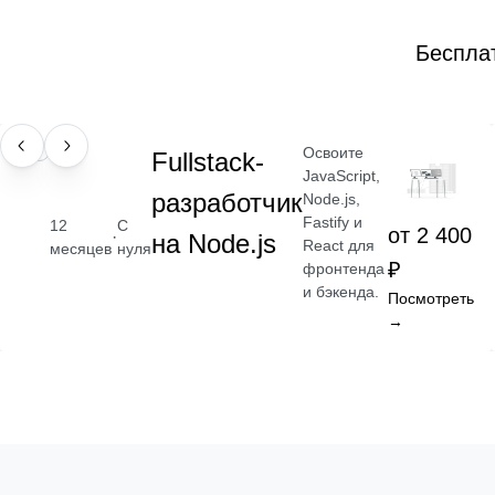
Беспла
Освоите
ПРОФЕССИЯ
Fullstack-
JavaScript,
разработчик
Node.js,
Fastify и
12
С
от 2 400
·
на Node.js
React для
месяцев
нуля
₽
фронтенда
и бэкенда.
Посмотреть
→