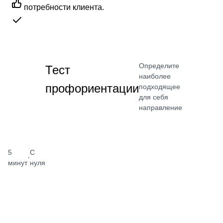
потребности клиента.
Определите
Тест
наиболее
профориентации
подходящее
для себя
направление
5
С
·
минут
нуля