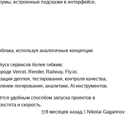
умы, встроенные подсказки в интерфейсе,
облака, используя аналогичные концепции
апуск сервисов более гибким;
де Vercel, Render, Railway, Fly.io;
ации деплоя, тестирования, контроля качества;
лении логирования, аналитики, AI-инструментов.
тся удобным способом запуска проектов в
остота и скорость.
8 месяцев назад
Nikolai Gagarinov