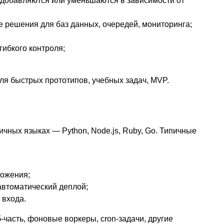
добавляются или уменьшаются в зависимости от
 решения для баз данных, очередей, мониторинга;
гибкого контроля;
.
я быстрых прототипов, учебных задач, MVP.
чных языках — Python, Node.js, Ruby, Go. Типичные
ложения;
автоматический деплой;
 входа.
-часть, фоновые воркеры, cron-задачи, другие