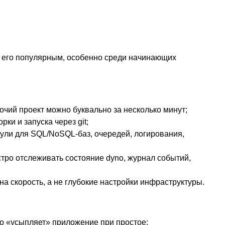
и его популярным, особенно среди начинающих
чий проект можно буквально за несколько минут;
ки и запуска через git;
ли для SQL/NoSQL-баз, очередей, логирования,
тро отслеживать состояние dyno, журнал событий,
жна скорость, а не глубокие настройки инфраструктуры.
то «усыпляет» приложение при простое;