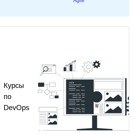
Agile
Курсы
по
DevOps