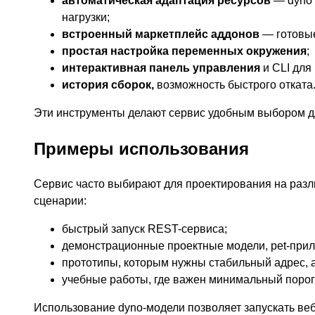
автоматическая адаптация ресурсов
— dyno 
нагрузки;
встроенный маркетплейс аддонов
— готовые
простая настройка переменных окружения
;
интерактивная панель управления
и CLI для 
история сборок,
возможность быстрого отката
Эти инструменты делают сервис удобным выбором дл
Примеры использования
Сервис часто выбирают для проектирования на разли
сценарии:
быстрый запуск REST-сервиса;
демонстрационные проектные модели, pet-при
прототипы, которым нужны стабильный адрес, 
учебные работы, где важен минимальный порог
Использование dyno-модели позволяет запускать веб