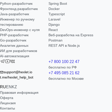
Python-разработчик
Spring Boot
Фронтенд-разработчик
Docker
Java-разработчик
Typescript
Инженер по ручному
Laravel
тестированию
Django
DevOps-инженер с нуля
React
РНР-разработчик
Веб-разработка на Express
Go-разработчик
Postman
Аналитик данных
REST API в Node.js
ИИ для разработчиков
AI-автоматизация
+7 800 100 22 47
бесплатно по РФ
support@hexlet.io
+7 495 085 21 62
t.me/hexlet_help_bot
бесплатно по Москве
RU
EN
KZ
Правовая информация
Оферта
Лицензия
Контакты