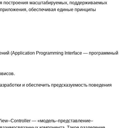
для построения масштабируемых, поддерживаемых
 приложения, обеспечивая единые принципы
ий (Application Programming Interface — программный
рвисов.
азработки и обеспечить предсказуемость поведения
View–Controller — «модель–представление–
и взаимосвязанных компонента. Такое разделение