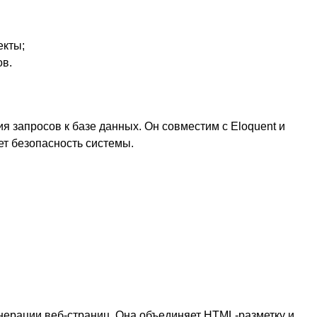
екты;
ов.
 запросов к базе данных. Он совместим с Eloquent и
т безопасность системы.
нерации веб-страниц. Она объединяет HTML-разметку и