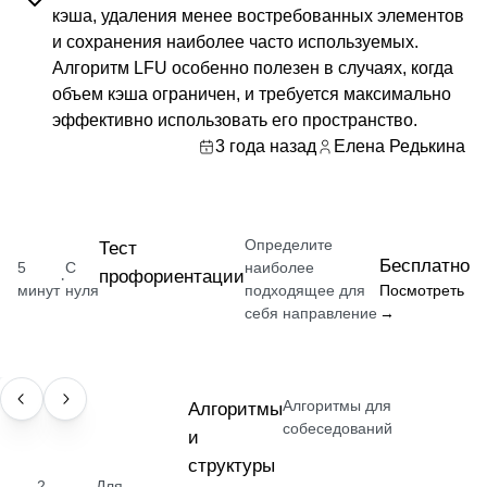
кэша, удаления менее востребованных элементов
и сохранения наиболее часто используемых.
Алгоритм LFU особенно полезен в случаях, когда
объем кэша ограничен, и требуется максимально
эффективно использовать его пространство.
3 года назад
Елена Редькина
Определите
Тест
Бесплатно
5
С
наиболее
профориентации
·
минут
нуля
подходящее для
Посмотреть
себя направление
→
Алгоритмы для
НАВЫК
Алгоритмы
собеседований
и
структуры
2
Для