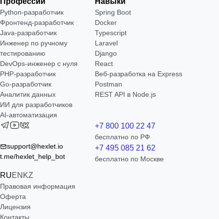
Профессии
Навыки
Python-разработчик
Spring Boot
Фронтенд-разработчик
Docker
Java-разработчик
Typescript
Инженер по ручному
Laravel
тестированию
Django
DevOps-инженер с нуля
React
РНР-разработчик
Веб-разработка на Express
Go-разработчик
Postman
Аналитик данных
REST API в Node.js
ИИ для разработчиков
AI-автоматизация
+7 800 100 22 47
бесплатно по РФ
support@hexlet.io
+7 495 085 21 62
t.me/hexlet_help_bot
бесплатно по Москве
RU
EN
KZ
Правовая информация
Оферта
Лицензия
Контакты