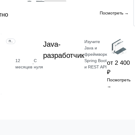
Посмотреть →
тно
Изучите
ПРОФЕССИЯ
Java-
Java и
разработчик
фреймворк
Spring Boot
12
С
от 2 400
·
и REST API
месяцев
нуля
₽
Посмотреть
→