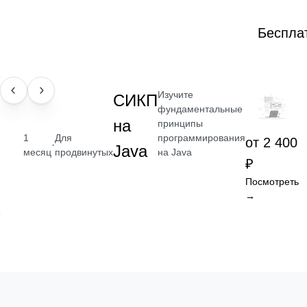
Беспла
Изучите
НАВЫК
СИКП
фундаментальные
на
принципы
программирования
1
Для
от 2 400
·
Java
на Java
месяц
продвинутых
₽
Посмотреть
→