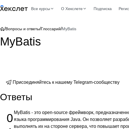
Все курсы
О Хекслете
Подписка
Реги
/
/
/
Вопросы и ответы
Глоссарий
MyBatis
MyBatis
Присоединяйтесь к нашему Telegram-сообществу
Ответы
MyBatis - это open-source фреймворк, предназначен
0
языка программирования Java. Он позволяет разраб
выполнять их на стороне сервера, что повышает про