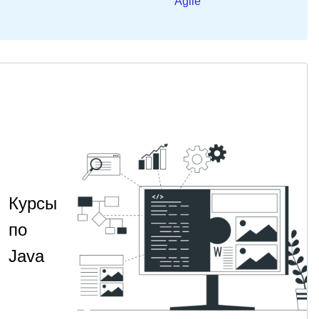
Agile
Курсы
по
Java