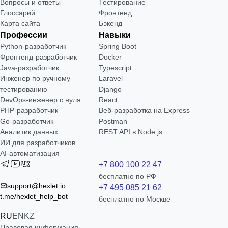
Вопросы и ответы
Тестирование
Глоссарий
Фронтенд
Карта сайта
Бэкенд
Профессии
Навыки
Python-разработчик
Spring Boot
Фронтенд-разработчик
Docker
Java-разработчик
Typescript
Инженер по ручному
Laravel
тестированию
Django
DevOps-инженер с нуля
React
РНР-разработчик
Веб-разработка на Express
Go-разработчик
Postman
Аналитик данных
REST API в Node.js
ИИ для разработчиков
AI-автоматизация
+7 800 100 22 47
бесплатно по РФ
support@hexlet.io
+7 495 085 21 62
t.me/hexlet_help_bot
бесплатно по Москве
RU
EN
KZ
Правовая информация