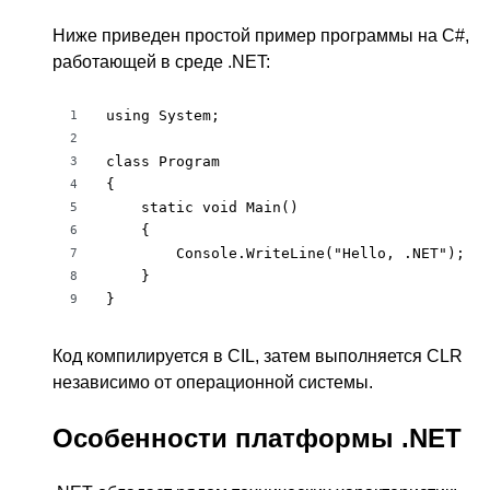
Ниже приведен простой пример программы на C#,
работающей в среде .NET:
using System;

1
2
class Program

3
{

4
    static void Main()

5
    {

6
        Console.WriteLine("Hello, .NET");

7
    }

8
}
9
Код компилируется в CIL, затем выполняется CLR
независимо от операционной системы.
Особенности платформы .NET