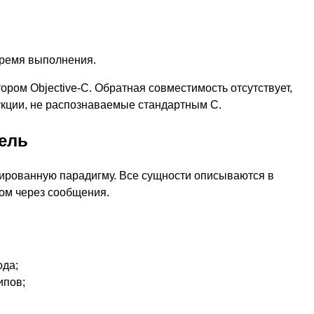
время выполнения.
ром Objective-C. Обратная совместимость отсутствует,
рукции, не распознаваемые стандартным C.
ель
тированную парадигму. Все сущности описываются в
гом через сообщения.
ода;
ипов;