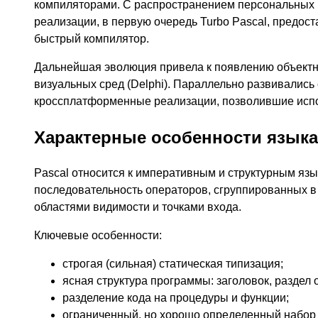
компиляторами. С распространением персональных
реализации, в первую очередь Turbo Pascal, предос
быстрый компилятор.
Дальнейшая эволюция привела к появлению объектно
визуальных сред (Delphi). Параллельно развивалис
кроссплатформенные реализации, позволившие испо
Характерные особенности языка
Pascal относится к императивным и структурным яз
последовательность операторов, сгруппированных в
областями видимости и точками входа.
Ключевые особенности:
строгая (сильная) статическая типизация;
ясная структура программы: заголовок, раздел 
разделение кода на процедуры и функции;
ограниченный, но хорошо определенный набор 