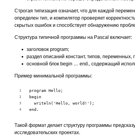
Строгая типизация означает, что для каждой переме
определен тип, и компилятор проверяет корректност
скрытых ошибок и способствует обнаружению пробле
Структура типичной программы на Pascal включает:
заголовок program;
раздел описаний констант, типов, переменных, 
основной блок begin … end., содержащий испо
Пример минимальной программы:
program Hello;

1
begin

2
  writeln('Hello, world!');

3
end.
4
Такой формат делает структуру программы предсказуе
исследовательских проектах.