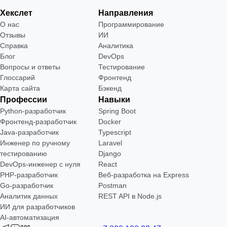
Хекслет
Направления
О нас
Программирование
Отзывы
ИИ
Справка
Аналитика
Блог
DevOps
Вопросы и ответы
Тестирование
Глоссарий
Фронтенд
Карта сайта
Бэкенд
Профессии
Навыки
Python-разработчик
Spring Boot
Фронтенд-разработчик
Docker
Java-разработчик
Typescript
Инженер по ручному
Laravel
тестированию
Django
DevOps-инженер с нуля
React
РНР-разработчик
Веб-разработка на Express
Go-разработчик
Postman
Аналитик данных
REST API в Node.js
ИИ для разработчиков
AI-автоматизация