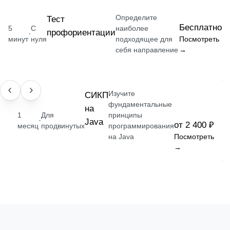
Определите
Тест
Бесплатно
5
С
наиболее
профориентации
·
минут
нуля
подходящее для
Посмотреть
себя направление
→
Изучите
НАВЫК
СИКП
фундаментальные
на
1
Для
принципы
·
Java
от 2 400 ₽
месяц
продвинутых
программирования
на Java
Посмотреть
→