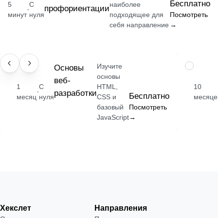
Бесплатно
5
С
наиболее
профориентации
·
минут
нуля
подходящее для
Посмотреть
себя направление
→
Изучите
НАВЫК
Основы
ПРОФЕСС
основы
веб-
1
С
HTML,
10
·
разработки
Бесплатно
месяц
нуля
CSS и
месяце
базовый
Посмотреть
JavaScript
→
Хекслет
Направления