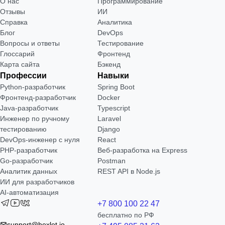
О нас
Программирование
Отзывы
ИИ
Справка
Аналитика
Блог
DevOps
Вопросы и ответы
Тестирование
Глоссарий
Фронтенд
Карта сайта
Бэкенд
Профессии
Навыки
Python-разработчик
Spring Boot
Фронтенд-разработчик
Docker
Java-разработчик
Typescript
Инженер по ручному
Laravel
тестированию
Django
DevOps-инженер с нуля
React
РНР-разработчик
Веб-разработка на Express
Go-разработчик
Postman
Аналитик данных
REST API в Node.js
ИИ для разработчиков
AI-автоматизация
+7 800 100 22 47
бесплатно по РФ
support@hexlet.io