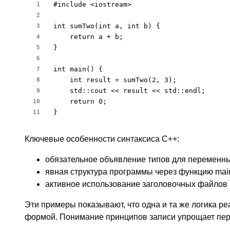
#include <iostream>

1
2
int sumTwo(int a, int b) {

3
    return a + b;

4
}

5
6
int main() {

7
    int result = sumTwo(2, 3);

8
    std::cout << result << std::endl;

9
    return 0;

10
}
11
Ключевые особенности синтаксиса C++:
обязательное объявление типов для переменны
явная структура программы через функцию mai
активное использование заголовочных файлов 
Эти примеры показывают, что одна и та же логика ре
формой. Понимание принципов записи упрощает пер