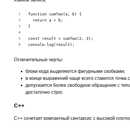
function sumTwo(a, b) {

1
  return a + b;

2
}

3
4
const result = sumTwo(2, 3);

5
console.log(result);
6
Отличительные черты:
блоки кода выделяются фигурными скобками;
в конце выражений чаще всего ставится точка с
допускается более свободное обращение с типа
достаточно строг.
C++
C++ сочетает компактный синтаксис с высокой плотн