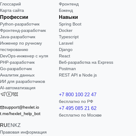
Глоссарий
Фронтенд
Карта сайта
Бэкенд
Профессии
Навыки
Python-разработчик
Spring Boot
Фронтенд-разработчик
Docker
Java-разработчик
Typescript
Инженер по ручному
Laravel
тестированию
Django
DevOps-инженер с нуля
React
РНР-разработчик
Веб-разработка на Express
Go-разработчик
Postman
Аналитик данных
REST API в Node.js
ИИ для разработчиков
AI-автоматизация
+7 800 100 22 47
бесплатно по РФ
support@hexlet.io
+7 495 085 21 62
t.me/hexlet_help_bot
бесплатно по Москве
RU
EN
KZ
Правовая информация