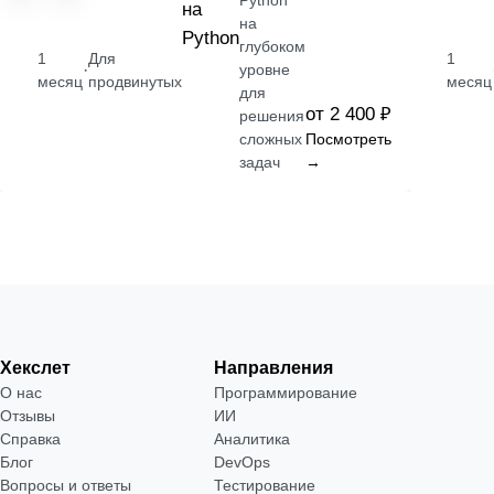
Python
на
на
Python
глубоком
1
Для
1
·
уровне
месяц
продвинутых
месяц
для
от 2 400 ₽
решения
сложных
Посмотреть
задач
→
Хекслет
Направления
О нас
Программирование
Отзывы
ИИ
Справка
Аналитика
Блог
DevOps
Вопросы и ответы
Тестирование