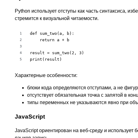
Python использует отступы как часть синтаксиса, изб
стремится к визуальной читаемости.
def sum_two(a, b):

1
    return a + b

2
3
result = sum_two(2, 3)

4
print(result)
5
Характерные особенности:
блоки кода определяются отступами, а не фигу
отсутствует обязательная точка с запятой в конц
типы переменных не указываются явно при об
JavaScript
JavaScript ориентирован на веб-среду и использует
языков запись.