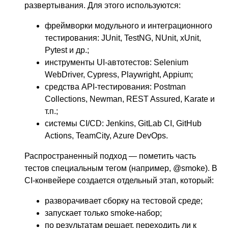
развертывания. Для этого используются:
фреймворки модульного и интеграционного
тестирования: JUnit, TestNG, NUnit, xUnit,
Pytest и др.;
инструменты UI-автотестов: Selenium
WebDriver, Cypress, Playwright, Appium;
средства API-тестирования: Postman
Collections, Newman, REST Assured, Karate и
т.п.;
системы CI/CD: Jenkins, GitLab CI, GitHub
Actions, TeamCity, Azure DevOps.
Распространенный подход — пометить часть
тестов специальным тегом (например, @smoke). В
CI-конвейере создается отдельный этап, который:
разворачивает сборку на тестовой среде;
запускает только smoke-набор;
по результатам решает, переходить ли к