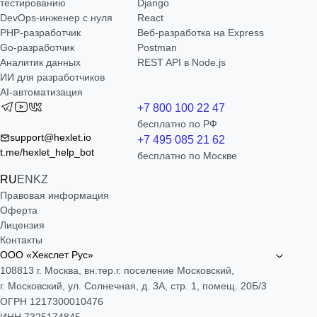
тестированию
Django
DevOps-инженер с нуля
React
РНР-разработчик
Веб-разработка на Express
Go-разработчик
Postman
Аналитик данных
REST API в Node.js
ИИ для разработчиков
AI-автоматизация
+7 800 100 22 47
бесплатно по РФ
support@hexlet.io
+7 495 085 21 62
t.me/hexlet_help_bot
бесплатно по Москве
RU
EN
KZ
Правовая информация
Оферта
Лицензия
Контакты
ООО «Хекслет Рус»
108813 г. Москва, вн.тер.г. поселение Московский,
г. Московский, ул. Солнечная, д. 3А, стр. 1, помещ. 20Б/3
ОГРН 1217300010476