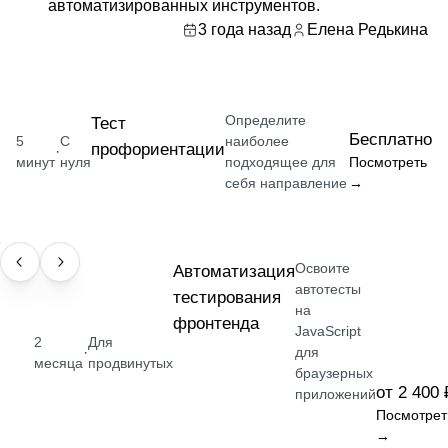
автоматизированных инструментов.
3 года назад
Елена Редькина
Определите
Тест
Бесплатно
5
С
наиболее
профориентации
·
минут
нуля
подходящее для
Посмотреть
себя направление
→
Освоите
НАВЫК
Автоматизация
автотесты
тестирования
на
фронтенда
JavaScript
2
Для
·
для
месяца
продвинутых
браузерных
от 2 400 
приложений
Посмотрет
→