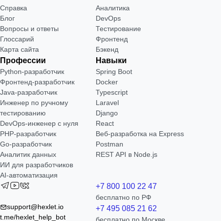
Справка
Аналитика
Блог
DevOps
Вопросы и ответы
Тестирование
Глоссарий
Фронтенд
Карта сайта
Бэкенд
Профессии
Навыки
Python-разработчик
Spring Boot
Фронтенд-разработчик
Docker
Java-разработчик
Typescript
Инженер по ручному
Laravel
тестированию
Django
DevOps-инженер с нуля
React
РНР-разработчик
Веб-разработка на Express
Go-разработчик
Postman
Аналитик данных
REST API в Node.js
ИИ для разработчиков
AI-автоматизация
+7 800 100 22 47
бесплатно по РФ
support@hexlet.io
+7 495 085 21 62
t.me/hexlet_help_bot
бесплатно по Москве