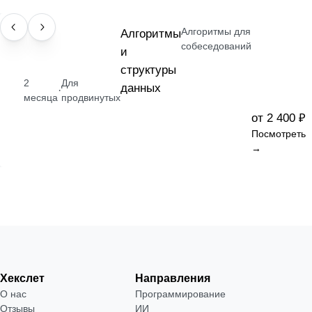
Алгоритмы для
НАВЫК
Алгоритмы
собеседований
и
структуры
2
Для
данных
·
месяца
продвинутых
от 2 400 ₽
Посмотреть
→
Хекслет
Направления
О нас
Программирование
Отзывы
ИИ