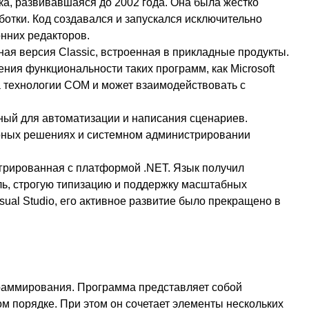
а, развивавшаяся до 2002 года. Она была жестко
ботки. Код создавался и запускался исключительно
онних редакторов.
я версия Classic, встроенная в прикладные продукты.
ния функциональности таких программ, как Microsoft
на технологии COM и может взаимодействовать с
ный для автоматизации и написания сценариев.
верных решениях и системном администрировании
грированная с платформой .NET. Язык получил
ь, строгую типизацию и поддержку масштабных
sual Studio, его активное развитие было прекращено в
граммирования. Программа представляет собой
м порядке. При этом он сочетает элементы нескольких