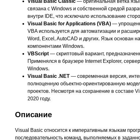
Visual Basic Classic
— оригинальная ветка язык
связана с Windows и собственной средой разра
внутри IDE, что исключало использование стор
Visual Basic for Applications (VBA)
— упрощенна
VBA используется для автоматизации и расшире
Word, Excel, AutoCAD и других. Язык основан 
компонентами Windows.
VBScript
— скриптовый вариант, предназначен
Применялся в браузере Internet Explorer, сер
Windows.
Visual Basic .NET
— современная версия, инте
полноценную объектно-ориентированную модел
проектов. Несмотря на сохранение в составе Vi
2020 году.
Описание
Visual Basic относится к императивным языкам про
последовательность команд, выполняемых в заданно