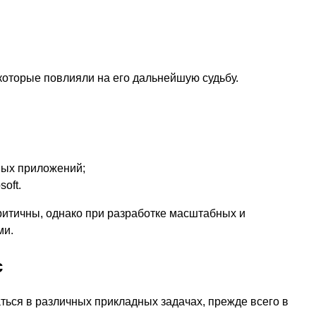
 которые повлияли на его дальнейшую судьбу.
ных приложений;
oft.
ритичны, однако при разработке масштабных и
ми.
c
аться в различных прикладных задачах, прежде всего в