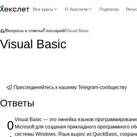
Все курсы
О Хекслете
Подписка
Реги
/
/
/
Вопросы и ответы
Глоссарий
Visual Basic
Visual Basic
Присоединяйтесь к нашему Telegram-сообществу
Ответы
Visual Basic — это линейка языков программировани
0
Microsoft для создания прикладного программного о
системы Windows. Язык вырос из QuickBasic, сохран