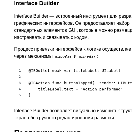
Interface Builder
Interface Builder — встроенный инструмент для разра
графических интерфейсов. Он предоставляет набор
стандартных элементов GUI, которые можно размеща
настраивать и связывать с кодом.
Процесс привязки интерфейса к логике осуществляе
через механизмы
и
:
@IBOutlet
@IBAction
@IBOutlet weak var titleLabel: UILabel!

1
2
@IBAction func buttonTapped(_ sender: UIButt
3
    titleLabel.text = "Action performed"

4
}
5
Interface Builder позволяет визуально изменить струк
экрана без ручного редактирования разметки.