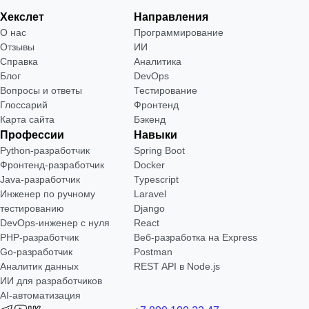
Хекслет
Направления
О нас
Программирование
Отзывы
ИИ
Справка
Аналитика
Блог
DevOps
Вопросы и ответы
Тестирование
Глоссарий
Фронтенд
Карта сайта
Бэкенд
Профессии
Навыки
Python-разработчик
Spring Boot
Фронтенд-разработчик
Docker
Java-разработчик
Typescript
Инженер по ручному
Laravel
тестированию
Django
DevOps-инженер с нуля
React
РНР-разработчик
Веб-разработка на Express
Go-разработчик
Postman
Аналитик данных
REST API в Node.js
ИИ для разработчиков
AI-автоматизация