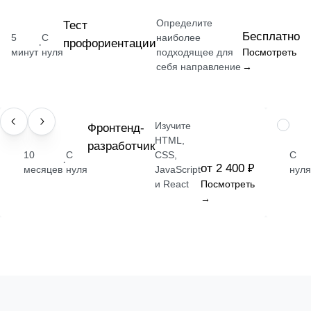
Определите
Тест
Бесплатно
5
С
наиболее
профориентации
·
минут
нуля
подходящее для
Посмотреть
себя направление
→
Изучите
ПРОФЕССИЯ
Фронтенд-
НАВЫК
HTML,
разработчик
10
С
CSS,
С
·
от 2 400 ₽
месяцев
нуля
JavaScript
нуля
и React
Посмотреть
→