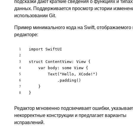
подсказки дают краткие сведения о функциях и типах
данных. Поддерживается просмотр истории изменен
использовании Git.
Пример минимального кода на Swift, отображаемого 
редакторе:
import SwiftUI

1
2
struct ContentView: View {

3
    var body: some View {

4
        Text("Hello, XCode!")

5
            .padding()

6
    }

7
}
8
Редактор мгновенно подсвечивает ошибки, указывае
некорректные конструкции и предлагает варианты
исправлений.