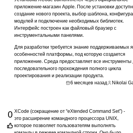
приложение-магазин Apple. После установки доступ
создание нового проекта, выбор шаблона, конфигур
модулей и подключение необходимых библиотек.
Интерфейс построен как файловый браузер с
инструментальными панелями.
Для разработки требуется знание поддерживаемых я
особенностей платформы, под которую создается
приложение. Среда предоставляет все инструменты
последовательного прохождения полного цикла
проектирования и реализации продукта.
6 месяцев назад
Nikolai G
XCode (сокращение от “eXtended Command Set”) -
0
это расширение командного процессора UNIX,
которое позволяет пользователям выполнять
команды в режиме командной строки. Оно было