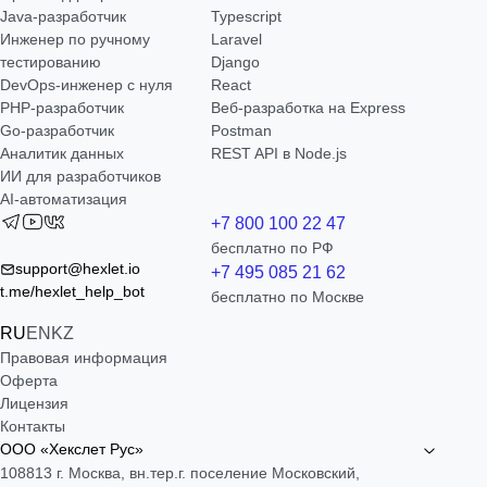
Java-разработчик
Typescript
Инженер по ручному
Laravel
тестированию
Django
DevOps-инженер с нуля
React
РНР-разработчик
Веб-разработка на Express
Go-разработчик
Postman
Аналитик данных
REST API в Node.js
ИИ для разработчиков
AI-автоматизация
+7 800 100 22 47
бесплатно по РФ
support@hexlet.io
+7 495 085 21 62
t.me/hexlet_help_bot
бесплатно по Москве
RU
EN
KZ
Правовая информация
Оферта
Лицензия
Контакты
ООО «Хекслет Рус»
108813 г. Москва, вн.тер.г. поселение Московский,