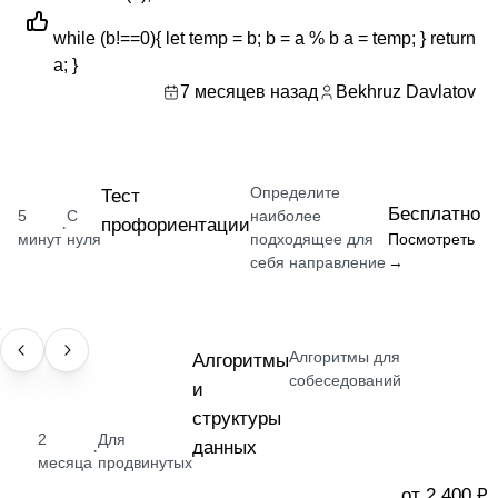
while (b!==0){ let temp = b; b = a % b a = temp; } return
a; }
7 месяцев назад
Bekhruz Davlatov
Определите
Тест
Бесплатно
5
С
наиболее
профориентации
·
минут
нуля
подходящее для
Посмотреть
себя направление
→
Алгоритмы для
НАВЫК
Алгоритмы
собеседований
и
структуры
2
Для
данных
·
месяца
продвинутых
от 2 400 ₽