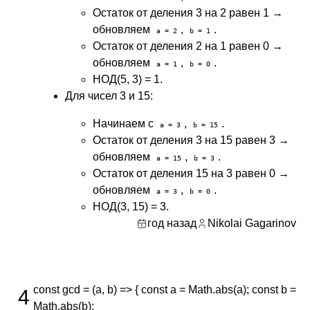
Остаток от деления 3 на 2 равен 1 →
обновляем
,
.
a = 2
b = 1
Остаток от деления 2 на 1 равен 0 →
обновляем
,
.
a = 1
b = 0
НОД(5, 3) = 1.
Для чисел 3 и 15:
Начинаем с
,
.
a = 3
b = 15
Остаток от деления 3 на 15 равен 3 →
обновляем
,
.
a = 15
b = 3
Остаток от деления 15 на 3 равен 0 →
обновляем
,
.
a = 3
b = 0
НОД(3, 15) = 3.
год назад
Nikolai Gagarinov
const gcd = (a, b) => { const a = Math.abs(a); const b =
4
Math.abs(b);