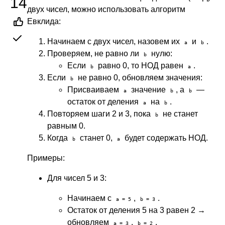
14
двух чисел, можно использовать алгоритм
Евклида:
Начинаем с двух чисел, назовем их
и
.
a
b
Проверяем, не равно ли
нулю:
b
Если
равно 0, то НОД равен
.
b
a
Если
не равно 0, обновляем значения:
b
Присваиваем
значение
, а
—
a
b
b
остаток от деления
на
.
a
b
Повторяем шаги 2 и 3, пока
не станет
b
равным 0.
Когда
станет 0,
будет содержать НОД.
b
a
Примеры:
Для чисел 5 и 3:
Начинаем с
,
.
a = 5
b = 3
Остаток от деления 5 на 3 равен 2 →
обновляем
,
.
a = 3
b = 2