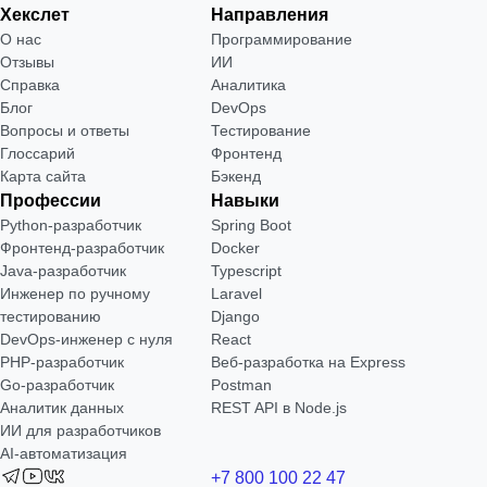
Хекслет
Направления
О нас
Программирование
Отзывы
ИИ
Справка
Аналитика
Блог
DevOps
Вопросы и ответы
Тестирование
Глоссарий
Фронтенд
Карта сайта
Бэкенд
Профессии
Навыки
Python-разработчик
Spring Boot
Фронтенд-разработчик
Docker
Java-разработчик
Typescript
Инженер по ручному
Laravel
тестированию
Django
DevOps-инженер с нуля
React
РНР-разработчик
Веб-разработка на Express
Go-разработчик
Postman
Аналитик данных
REST API в Node.js
ИИ для разработчиков
AI-автоматизация
+7 800 100 22 47